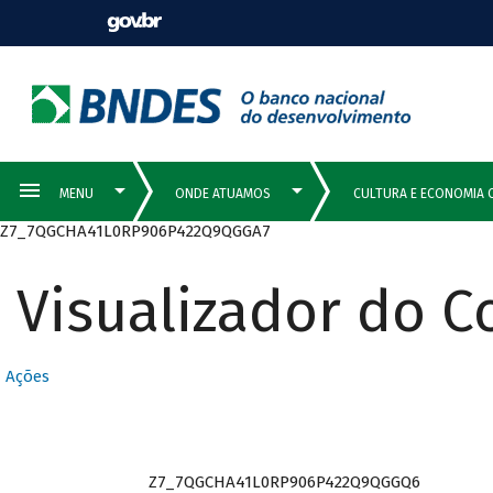
Z7_7QGCHA41L0RP906P422Q9QGGA7
Visualizador do 
Ações
Z7_7QGCHA41L0RP906P422Q9QGGQ6