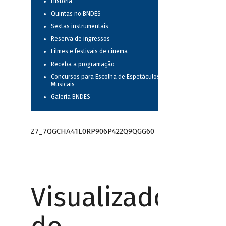
História
Quintas no BNDES
Sextas instrumentais
Reserva de ingressos
Filmes e festivais de cinema
Receba a programação
Concursos para Escolha de Espetáculos
Musicais
Galeria BNDES
Z7_7QGCHA41L0RP906P422Q9QGG60
Visualizador