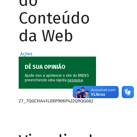
do
Conteúdo
da Web
Ações
DÊ SUA OPINIÃO
Ajude-nos a aprimorar o site do BNDES
preenchendo uma rápida
pesquisa
.
Z7_7QGCHA41L0RP906P422Q9QGG62