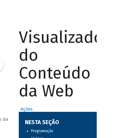
Visualizador
do
Conteúdo
da Web
Ações
o da
NESTA SEÇÃO
Programação