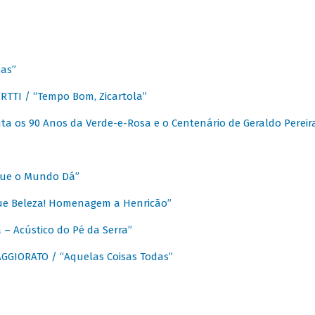
as”
TTI / “Tempo Bom, Zicartola”
a os 90 Anos da Verde-e-Rosa e o Centenário de Geraldo Pereir
que o Mundo Dá”
ue Beleza! Homenagem a Henricão”
– Acústico do Pé da Serra”
GIORATO / “Aquelas Coisas Todas”