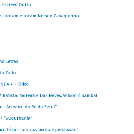
u Escrevo Outro
r cantam e tocam Nelson Cavaquinho
As Letras
do Tudo
NDA / + Chico
Batista, Moreira e Das Neves, Wilson É Samba!
– Acústico do Pé da Serra”
/ “Suburbania”
co César com voz, piano e percussão"