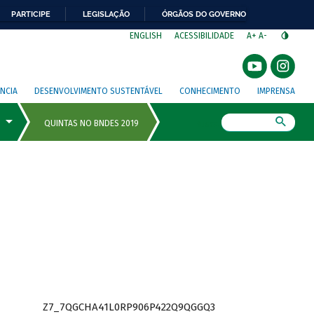
PARTICIPE
LEGISLAÇÃO
ÓRGÃOS DO GOVERNO
⁣
ENGLISH
ACESSIBILIDADE
A+
A-
NCIA
DESENVOLVIMENTO SUSTENTÁVEL
CONHECIMENTO
IMPRENSA
Busca
Z7_7QGCHA41L0RP906P422Q9QGGQ3