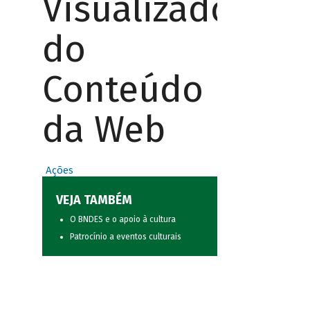
Visualizador
do
Conteúdo
da Web
Ações
VEJA TAMBÉM
O BNDES e o apoio à cultura
Patrocínio a eventos culturais