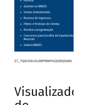
História
Quintas no BNDES
Sextas instrumentais
Reserva de ingressos
Filmes e festivais de cinema
Receba a programação
Concursos para Escolha de Espetáculos
Musicais
Galeria BNDES
Z7_7QGCHA41L0RP906P422Q9QGG60
Visualizador