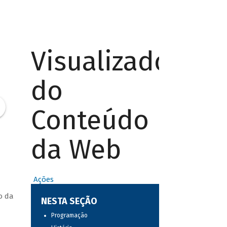
Visualizador
do
Conteúdo
da Web
Ações
o da
NESTA SEÇÃO
Programação