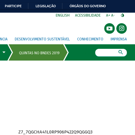
PARTICIPE
LEGISLAÇÃO
ÓRGÃOS DO GOVERNO
⁣
ENGLISH
ACESSIBILIDADE
A+
A-
NCIA
DESENVOLVIMENTO SUSTENTÁVEL
CONHECIMENTO
IMPRENSA
Busca
Z7_7QGCHA41L0RP906P422Q9QGGQ3