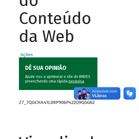
do
Conteúdo
da Web
Ações
DÊ SUA OPINIÃO
Ajude-nos a aprimorar o site do BNDES
preenchendo uma rápida
pesquisa
.
Z7_7QGCHA41L0RP906P422Q9QGG62