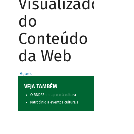
Visualizador
do
Conteúdo
da Web
Ações
VEJA TAMBÉM
O BNDES e o apoio à cultura
Patrocínio a eventos culturais