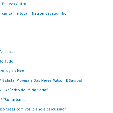
u Escrevo Outro
r cantam e tocam Nelson Cavaquinho
As Letras
do Tudo
NDA / + Chico
Batista, Moreira e Das Neves, Wilson É Samba!
– Acústico do Pé da Serra”
/ “Suburbania”
co César com voz, piano e percussão"