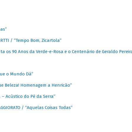
as”
TTI / “Tempo Bom, Zicartola”
a os 90 Anos da Verde-e-Rosa e o Centenário de Geraldo Pereir
que o Mundo Dá”
ue Beleza! Homenagem a Henricão”
– Acústico do Pé da Serra”
GIORATO / “Aquelas Coisas Todas”