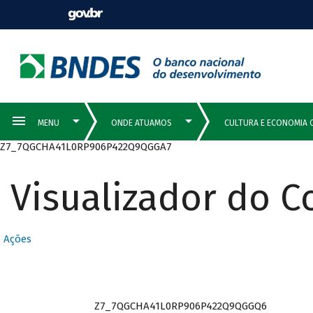
Z7_7QGCHA41L0RP906P422Q9QGGA7
Visualizador do 
Ações
Z7_7QGCHA41L0RP906P422Q9QGGQ6