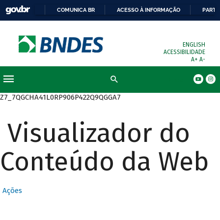
COMUNICA BR
ACESSO À INFORMAÇÃO
PARTI
ENGLISH
ACESSIBILIDADE
A+
A-
Busca
Z7_7QGCHA41L0RP906P422Q9QGGA7
Visualizador do
Conteúdo da Web
Ações