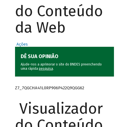
do Conteúdo
da Web
Ações
DÊ SUA OPINIÃO
Ajude-nos a aprimorar o site do BNDES preenchendo
uma rápida
pesquisa
.
Z7_7QGCHA41L0RP906P422Q9QGG62
Visualizador
do Conteúdo