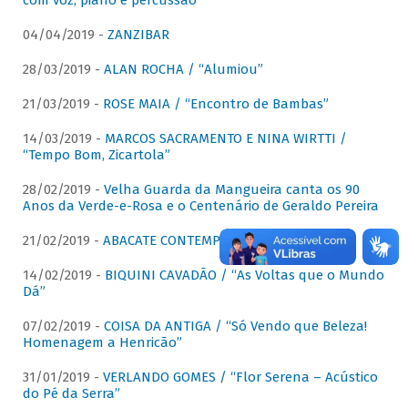
com voz, piano e percussão"
04/04/2019 -
ZANZIBAR
28/03/2019 -
ALAN ROCHA / “Alumiou”
21/03/2019 -
ROSE MAIA / “Encontro de Bambas”
14/03/2019 -
MARCOS SACRAMENTO E NINA WIRTTI /
“Tempo Bom, Zicartola”
28/02/2019 -
Velha Guarda da Mangueira canta os 90
Anos da Verde-e-Rosa e o Centenário de Geraldo Pereira
21/02/2019 -
ABACATE CONTEMPORÂNEO
14/02/2019 -
BIQUINI CAVADÃO / “As Voltas que o Mundo
Dá”
07/02/2019 -
COISA DA ANTIGA / “Só Vendo que Beleza!
Homenagem a Henricão”
31/01/2019 -
VERLANDO GOMES / “Flor Serena – Acústico
do Pé da Serra”