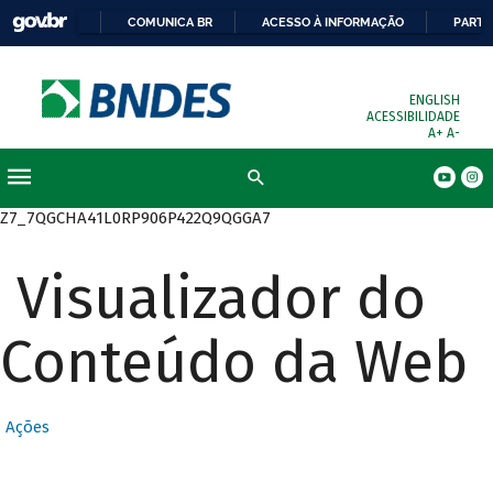
COMUNICA BR
ACESSO À INFORMAÇÃO
PARTI
ENGLISH
ACESSIBILIDADE
A+
A-
Busca
Z7_7QGCHA41L0RP906P422Q9QGGA7
Visualizador do
Conteúdo da Web
Ações