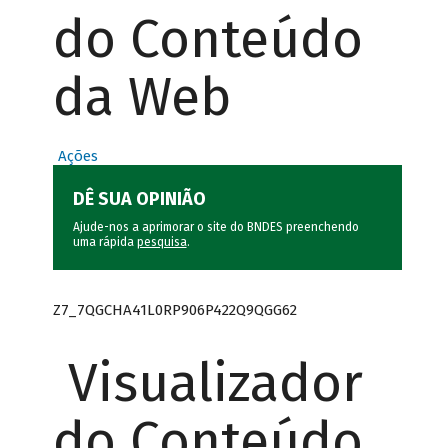
do Conteúdo
da Web
Ações
DÊ SUA OPINIÃO
Ajude-nos a aprimorar o site do BNDES preenchendo
uma rápida
pesquisa
.
Z7_7QGCHA41L0RP906P422Q9QGG62
Visualizador
do Conteúdo