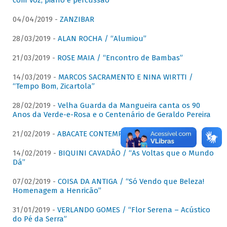
com voz, piano e percussão"
04/04/2019 -
ZANZIBAR
28/03/2019 -
ALAN ROCHA / “Alumiou”
21/03/2019 -
ROSE MAIA / “Encontro de Bambas”
14/03/2019 -
MARCOS SACRAMENTO E NINA WIRTTI /
“Tempo Bom, Zicartola”
28/02/2019 -
Velha Guarda da Mangueira canta os 90
Anos da Verde-e-Rosa e o Centenário de Geraldo Pereira
21/02/2019 -
ABACATE CONTEMPORÂNEO
14/02/2019 -
BIQUINI CAVADÃO / “As Voltas que o Mundo
Dá”
07/02/2019 -
COISA DA ANTIGA / “Só Vendo que Beleza!
Homenagem a Henricão”
31/01/2019 -
VERLANDO GOMES / “Flor Serena – Acústico
do Pé da Serra”