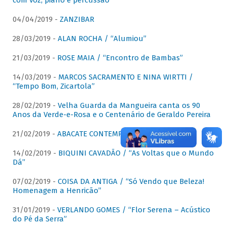
com voz, piano e percussão"
04/04/2019 -
ZANZIBAR
28/03/2019 -
ALAN ROCHA / “Alumiou”
21/03/2019 -
ROSE MAIA / “Encontro de Bambas”
14/03/2019 -
MARCOS SACRAMENTO E NINA WIRTTI /
“Tempo Bom, Zicartola”
28/02/2019 -
Velha Guarda da Mangueira canta os 90
Anos da Verde-e-Rosa e o Centenário de Geraldo Pereira
21/02/2019 -
ABACATE CONTEMPORÂNEO
14/02/2019 -
BIQUINI CAVADÃO / “As Voltas que o Mundo
Dá”
07/02/2019 -
COISA DA ANTIGA / “Só Vendo que Beleza!
Homenagem a Henricão”
31/01/2019 -
VERLANDO GOMES / “Flor Serena – Acústico
do Pé da Serra”