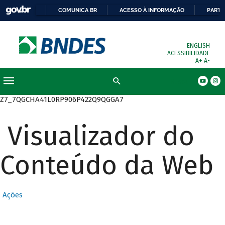
COMUNICA BR
ACESSO À INFORMAÇÃO
PARTI
ENGLISH
ACESSIBILIDADE
A+
A-
Busca
Z7_7QGCHA41L0RP906P422Q9QGGA7
Visualizador do
Conteúdo da Web
Ações