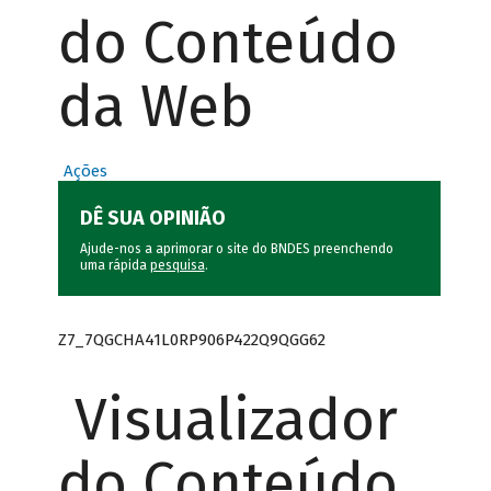
do Conteúdo
da Web
Ações
DÊ SUA OPINIÃO
Ajude-nos a aprimorar o site do BNDES preenchendo
uma rápida
pesquisa
.
Z7_7QGCHA41L0RP906P422Q9QGG62
Visualizador
do Conteúdo