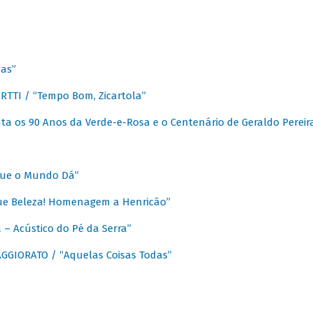
as”
TTI / “Tempo Bom, Zicartola”
a os 90 Anos da Verde-e-Rosa e o Centenário de Geraldo Pereir
que o Mundo Dá”
ue Beleza! Homenagem a Henricão”
– Acústico do Pé da Serra”
GIORATO / “Aquelas Coisas Todas”