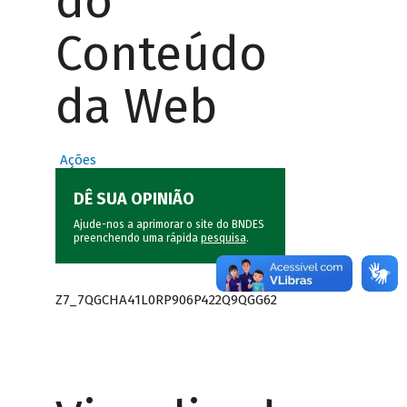
do
Conteúdo
da Web
Ações
DÊ SUA OPINIÃO
Ajude-nos a aprimorar o site do BNDES
preenchendo uma rápida
pesquisa
.
Z7_7QGCHA41L0RP906P422Q9QGG62