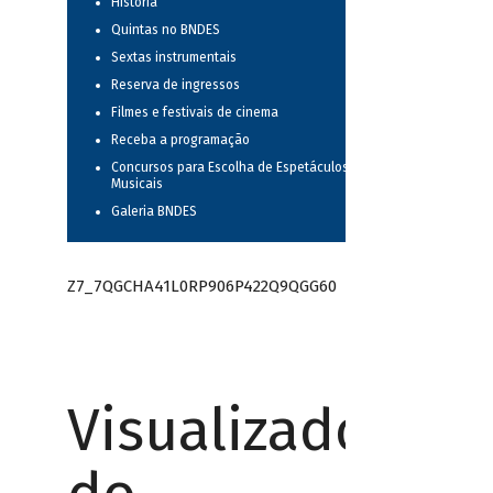
História
Quintas no BNDES
Sextas instrumentais
Reserva de ingressos
Filmes e festivais de cinema
Receba a programação
Concursos para Escolha de Espetáculos
Musicais
Galeria BNDES
Z7_7QGCHA41L0RP906P422Q9QGG60
Visualizador