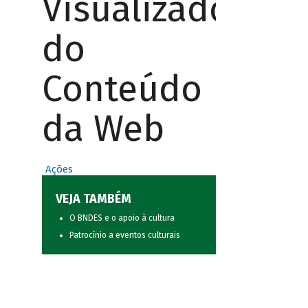
Visualizador
do
Conteúdo
da Web
Ações
VEJA TAMBÉM
O BNDES e o apoio à cultura
Patrocínio a eventos culturais