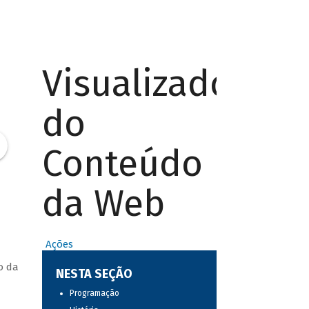
Visualizador
do
Conteúdo
da Web
Ações
o da
NESTA SEÇÃO
Programação