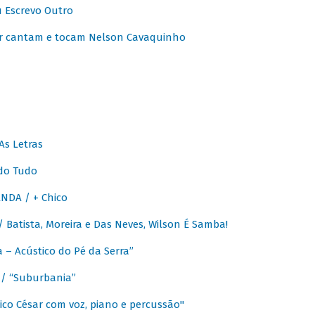
u Escrevo Outro
r cantam e tocam Nelson Cavaquinho
As Letras
do Tudo
NDA / + Chico
Batista, Moreira e Das Neves, Wilson É Samba!
– Acústico do Pé da Serra”
/ “Suburbania”
co César com voz, piano e percussão"