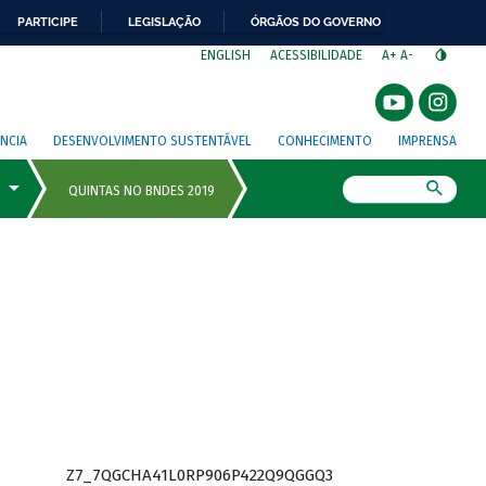
PARTICIPE
LEGISLAÇÃO
ÓRGÃOS DO GOVERNO
⁣
ENGLISH
ACESSIBILIDADE
A+
A-
NCIA
DESENVOLVIMENTO SUSTENTÁVEL
CONHECIMENTO
IMPRENSA
Busca
Z7_7QGCHA41L0RP906P422Q9QGGQ3