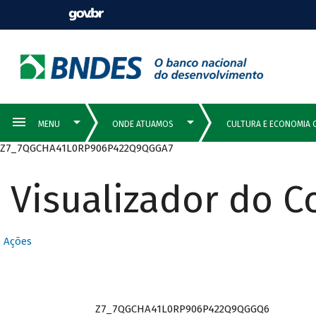
Z7_7QGCHA41L0RP906P422Q9QGGA7
Visualizador do 
Ações
Z7_7QGCHA41L0RP906P422Q9QGGQ6