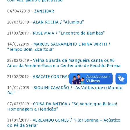
com voz, piano e percussão"
04/04/2019 -
ZANZIBAR
28/03/2019 -
ALAN ROCHA / “Alumiou”
21/03/2019 -
ROSE MAIA / “Encontro de Bambas”
14/03/2019 -
MARCOS SACRAMENTO E NINA WIRTTI /
“Tempo Bom, Zicartola”
28/02/2019 -
Velha Guarda da Mangueira canta os 90
Anos da Verde-e-Rosa e o Centenário de Geraldo Pereira
21/02/2019 -
ABACATE CONTEMPORÂNEO
14/02/2019 -
BIQUINI CAVADÃO / “As Voltas que o Mundo
Dá”
07/02/2019 -
COISA DA ANTIGA / “Só Vendo que Beleza!
Homenagem a Henricão”
31/01/2019 -
VERLANDO GOMES / “Flor Serena – Acústico
do Pé da Serra”