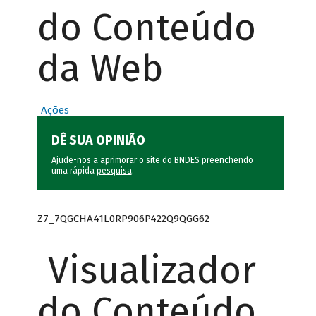
do Conteúdo
da Web
Ações
DÊ SUA OPINIÃO
Ajude-nos a aprimorar o site do BNDES preenchendo
uma rápida
pesquisa
.
Z7_7QGCHA41L0RP906P422Q9QGG62
Visualizador
do Conteúdo