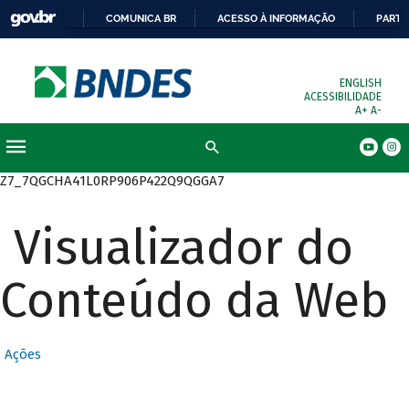
COMUNICA BR
ACESSO À INFORMAÇÃO
PARTI
ENGLISH
ACESSIBILIDADE
A+
A-
Busca
Z7_7QGCHA41L0RP906P422Q9QGGA7
Visualizador do
Conteúdo da Web
Ações