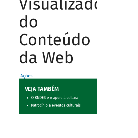
Visualizador
do
Conteúdo
da Web
Ações
VEJA TAMBÉM
O BNDES e o apoio à cultura
Patrocínio a eventos culturais