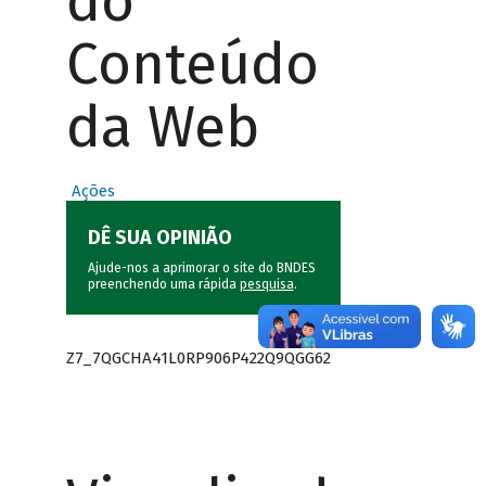
do
Conteúdo
da Web
Ações
DÊ SUA OPINIÃO
Ajude-nos a aprimorar o site do BNDES
preenchendo uma rápida
pesquisa
.
Z7_7QGCHA41L0RP906P422Q9QGG62