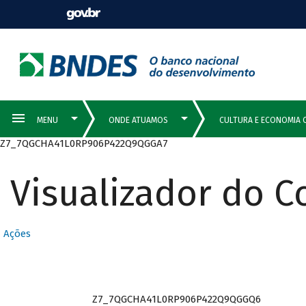
Z7_7QGCHA41L0RP906P422Q9QGGA7
Visualizador do 
Ações
Z7_7QGCHA41L0RP906P422Q9QGGQ6