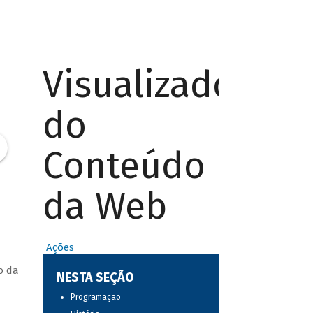
Visualizador
do
Conteúdo
da Web
Ações
o da
NESTA SEÇÃO
Programação