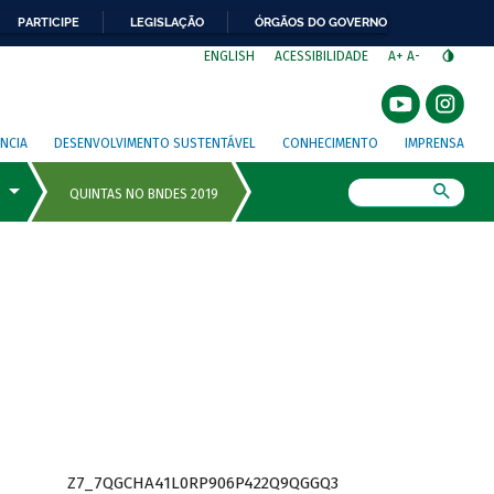
PARTICIPE
LEGISLAÇÃO
ÓRGÃOS DO GOVERNO
⁣
ENGLISH
ACESSIBILIDADE
A+
A-
NCIA
DESENVOLVIMENTO SUSTENTÁVEL
CONHECIMENTO
IMPRENSA
Busca
Z7_7QGCHA41L0RP906P422Q9QGGQ3