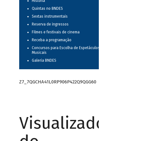
História
Quintas no BNDES
Sextas instrumentais
Reserva de ingressos
Filmes e festivais de cinema
Receba a programação
Concursos para Escolha de Espetáculos
Musicais
Galeria BNDES
Z7_7QGCHA41L0RP906P422Q9QGG60
Visualizador