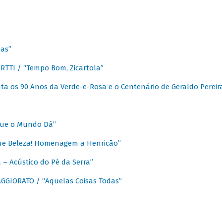
as”
TTI / “Tempo Bom, Zicartola”
a os 90 Anos da Verde-e-Rosa e o Centenário de Geraldo Pereir
que o Mundo Dá”
ue Beleza! Homenagem a Henricão”
– Acústico do Pé da Serra”
GIORATO / “Aquelas Coisas Todas”