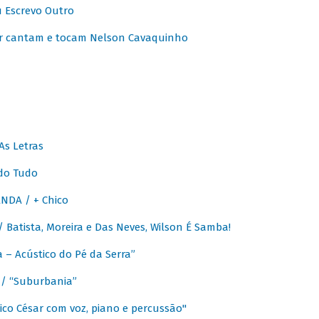
u Escrevo Outro
r cantam e tocam Nelson Cavaquinho
As Letras
do Tudo
NDA / + Chico
Batista, Moreira e Das Neves, Wilson É Samba!
– Acústico do Pé da Serra”
/ “Suburbania”
co César com voz, piano e percussão"