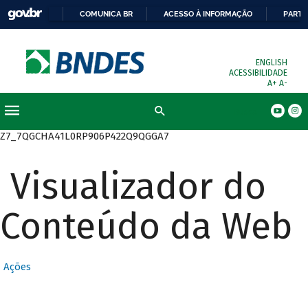
COMUNICA BR
ACESSO À INFORMAÇÃO
PARTI
ENGLISH
ACESSIBILIDADE
A+
A-
Busca
Z7_7QGCHA41L0RP906P422Q9QGGA7
Visualizador do
Conteúdo da Web
Ações