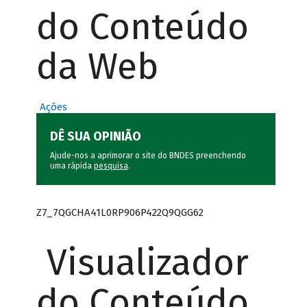
do Conteúdo
da Web
Ações
DÊ SUA OPINIÃO
Ajude-nos a aprimorar o site do BNDES preenchendo
uma rápida
pesquisa
.
Z7_7QGCHA41L0RP906P422Q9QGG62
Visualizador
do Conteúdo