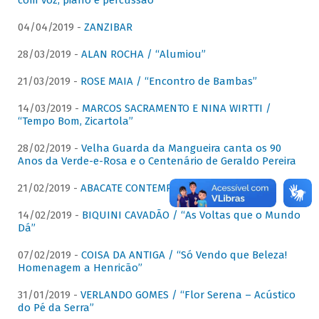
com voz, piano e percussão"
04/04/2019 -
ZANZIBAR
28/03/2019 -
ALAN ROCHA / “Alumiou”
21/03/2019 -
ROSE MAIA / “Encontro de Bambas”
14/03/2019 -
MARCOS SACRAMENTO E NINA WIRTTI /
“Tempo Bom, Zicartola”
28/02/2019 -
Velha Guarda da Mangueira canta os 90
Anos da Verde-e-Rosa e o Centenário de Geraldo Pereira
21/02/2019 -
ABACATE CONTEMPORÂNEO
14/02/2019 -
BIQUINI CAVADÃO / “As Voltas que o Mundo
Dá”
07/02/2019 -
COISA DA ANTIGA / “Só Vendo que Beleza!
Homenagem a Henricão”
31/01/2019 -
VERLANDO GOMES / “Flor Serena – Acústico
do Pé da Serra”