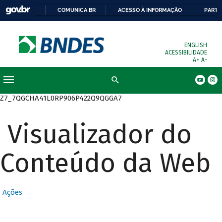
COMUNICA BR
ACESSO À INFORMAÇÃO
PARTI
ENGLISH
ACESSIBILIDADE
A+
A-
Busca
Z7_7QGCHA41L0RP906P422Q9QGGA7
Visualizador do
Conteúdo da Web
Ações