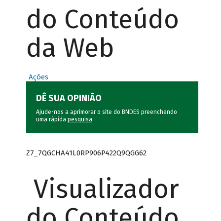
do Conteúdo
da Web
Ações
DÊ SUA OPINIÃO
Ajude-nos a aprimorar o site do BNDES preenchendo
uma rápida
pesquisa
.
Z7_7QGCHA41L0RP906P422Q9QGG62
Visualizador
do Conteúdo