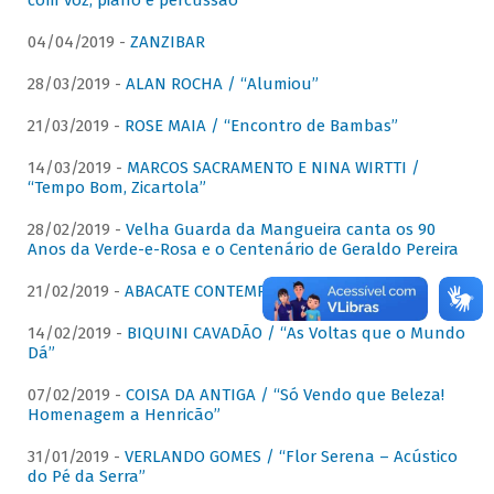
com voz, piano e percussão"
04/04/2019 -
ZANZIBAR
28/03/2019 -
ALAN ROCHA / “Alumiou”
21/03/2019 -
ROSE MAIA / “Encontro de Bambas”
14/03/2019 -
MARCOS SACRAMENTO E NINA WIRTTI /
“Tempo Bom, Zicartola”
28/02/2019 -
Velha Guarda da Mangueira canta os 90
Anos da Verde-e-Rosa e o Centenário de Geraldo Pereira
21/02/2019 -
ABACATE CONTEMPORÂNEO
14/02/2019 -
BIQUINI CAVADÃO / “As Voltas que o Mundo
Dá”
07/02/2019 -
COISA DA ANTIGA / “Só Vendo que Beleza!
Homenagem a Henricão”
31/01/2019 -
VERLANDO GOMES / “Flor Serena – Acústico
do Pé da Serra”