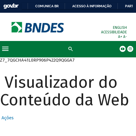
COMUNICA BR
ACESSO À INFORMAÇÃO
PARTI
ENGLISH
ACESSIBILIDADE
A+
A-
Busca
Z7_7QGCHA41L0RP906P422Q9QGGA7
Visualizador do
Conteúdo da Web
Ações