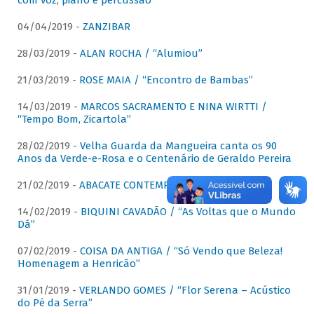
com voz, piano e percussão"
04/04/2019 -
ZANZIBAR
28/03/2019 -
ALAN ROCHA / “Alumiou”
21/03/2019 -
ROSE MAIA / “Encontro de Bambas”
14/03/2019 -
MARCOS SACRAMENTO E NINA WIRTTI /
“Tempo Bom, Zicartola”
28/02/2019 -
Velha Guarda da Mangueira canta os 90
Anos da Verde-e-Rosa e o Centenário de Geraldo Pereira
21/02/2019 -
ABACATE CONTEMPORÂNEO
14/02/2019 -
BIQUINI CAVADÃO / “As Voltas que o Mundo
Dá”
07/02/2019 -
COISA DA ANTIGA / “Só Vendo que Beleza!
Homenagem a Henricão”
31/01/2019 -
VERLANDO GOMES / “Flor Serena – Acústico
do Pé da Serra”