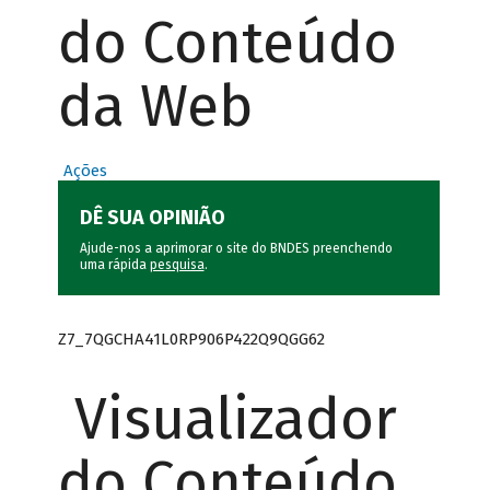
do Conteúdo
da Web
Ações
DÊ SUA OPINIÃO
Ajude-nos a aprimorar o site do BNDES preenchendo
uma rápida
pesquisa
.
Z7_7QGCHA41L0RP906P422Q9QGG62
Visualizador
do Conteúdo