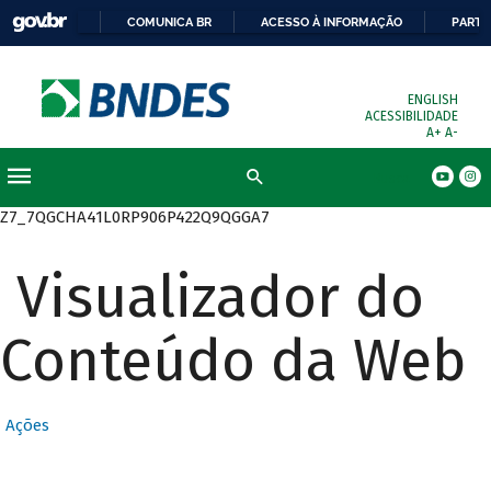
COMUNICA BR
ACESSO À INFORMAÇÃO
PARTI
ENGLISH
ACESSIBILIDADE
A+
A-
Busca
Z7_7QGCHA41L0RP906P422Q9QGGA7
Visualizador do
Conteúdo da Web
Ações