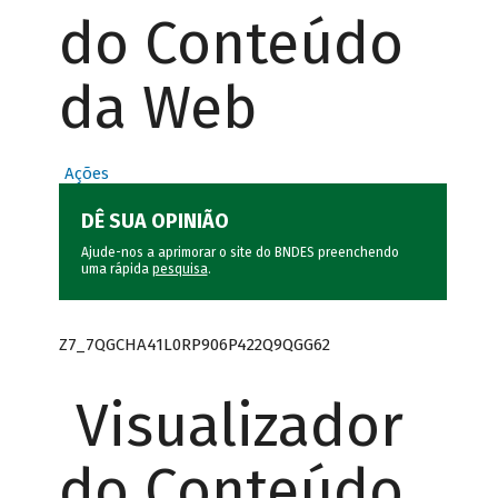
do Conteúdo
da Web
Ações
DÊ SUA OPINIÃO
Ajude-nos a aprimorar o site do BNDES preenchendo
uma rápida
pesquisa
.
Z7_7QGCHA41L0RP906P422Q9QGG62
Visualizador
do Conteúdo