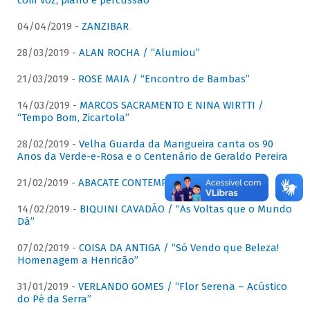
com voz, piano e percussão"
04/04/2019 -
ZANZIBAR
28/03/2019 -
ALAN ROCHA / “Alumiou”
21/03/2019 -
ROSE MAIA / “Encontro de Bambas”
14/03/2019 -
MARCOS SACRAMENTO E NINA WIRTTI /
“Tempo Bom, Zicartola”
28/02/2019 -
Velha Guarda da Mangueira canta os 90
Anos da Verde-e-Rosa e o Centenário de Geraldo Pereira
21/02/2019 -
ABACATE CONTEMPORÂNEO
14/02/2019 -
BIQUINI CAVADÃO / “As Voltas que o Mundo
Dá”
07/02/2019 -
COISA DA ANTIGA / “Só Vendo que Beleza!
Homenagem a Henricão”
31/01/2019 -
VERLANDO GOMES / “Flor Serena – Acústico
do Pé da Serra”