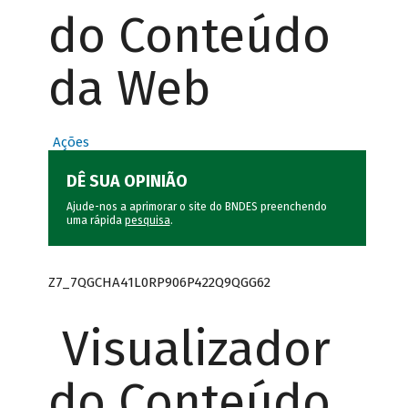
do Conteúdo
da Web
Ações
DÊ SUA OPINIÃO
Ajude-nos a aprimorar o site do BNDES preenchendo
uma rápida
pesquisa
.
Z7_7QGCHA41L0RP906P422Q9QGG62
Visualizador
do Conteúdo