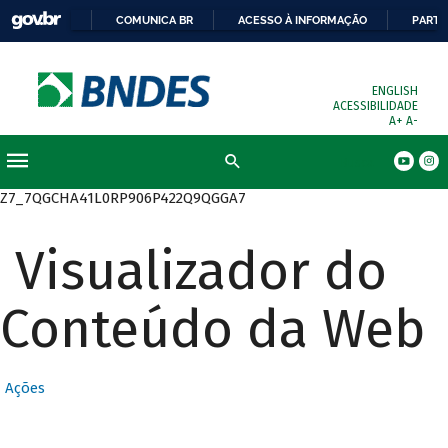
COMUNICA BR
ACESSO À INFORMAÇÃO
PARTI
ENGLISH
ACESSIBILIDADE
A+
A-
Busca
Z7_7QGCHA41L0RP906P422Q9QGGA7
Visualizador do
Conteúdo da Web
Ações