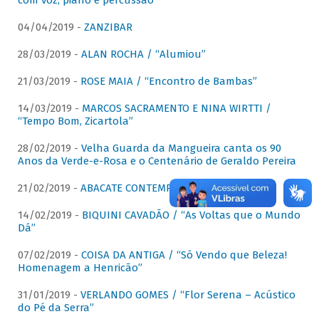
com voz, piano e percussão"
04/04/2019 -
ZANZIBAR
28/03/2019 -
ALAN ROCHA / “Alumiou”
21/03/2019 -
ROSE MAIA / “Encontro de Bambas”
14/03/2019 -
MARCOS SACRAMENTO E NINA WIRTTI /
“Tempo Bom, Zicartola”
28/02/2019 -
Velha Guarda da Mangueira canta os 90
Anos da Verde-e-Rosa e o Centenário de Geraldo Pereira
21/02/2019 -
ABACATE CONTEMPORÂNEO
14/02/2019 -
BIQUINI CAVADÃO / “As Voltas que o Mundo
Dá”
07/02/2019 -
COISA DA ANTIGA / “Só Vendo que Beleza!
Homenagem a Henricão”
31/01/2019 -
VERLANDO GOMES / “Flor Serena – Acústico
do Pé da Serra”