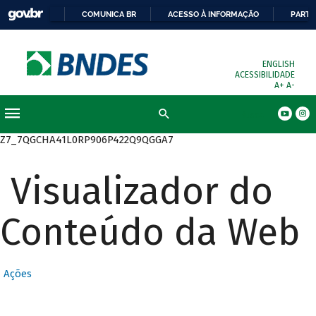
COMUNICA BR
ACESSO À INFORMAÇÃO
PARTI
ENGLISH
ACESSIBILIDADE
A+
A-
Busca
Z7_7QGCHA41L0RP906P422Q9QGGA7
Visualizador do
Conteúdo da Web
Ações