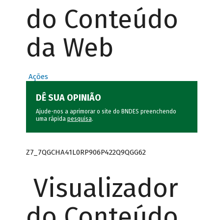
do Conteúdo
da Web
Ações
DÊ SUA OPINIÃO
Ajude-nos a aprimorar o site do BNDES preenchendo
uma rápida
pesquisa
.
Z7_7QGCHA41L0RP906P422Q9QGG62
Visualizador
do Conteúdo