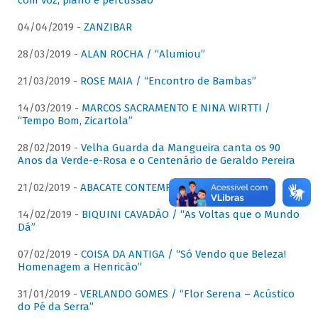
com voz, piano e percussão"
04/04/2019 -
ZANZIBAR
28/03/2019 -
ALAN ROCHA / “Alumiou”
21/03/2019 -
ROSE MAIA / “Encontro de Bambas”
14/03/2019 -
MARCOS SACRAMENTO E NINA WIRTTI /
“Tempo Bom, Zicartola”
28/02/2019 -
Velha Guarda da Mangueira canta os 90
Anos da Verde-e-Rosa e o Centenário de Geraldo Pereira
21/02/2019 -
ABACATE CONTEMPORÂNEO
14/02/2019 -
BIQUINI CAVADÃO / “As Voltas que o Mundo
Dá”
07/02/2019 -
COISA DA ANTIGA / “Só Vendo que Beleza!
Homenagem a Henricão”
31/01/2019 -
VERLANDO GOMES / “Flor Serena – Acústico
do Pé da Serra”