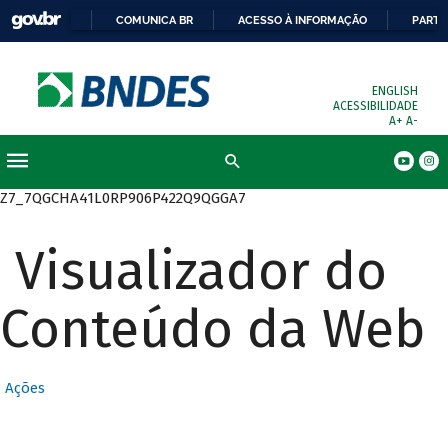
COMUNICA BR
ACESSO À INFORMAÇÃO
PARTI
ENGLISH
ACESSIBILIDADE
A+
A-
Busca
Z7_7QGCHA41L0RP906P422Q9QGGA7
Visualizador do
Conteúdo da Web
Ações