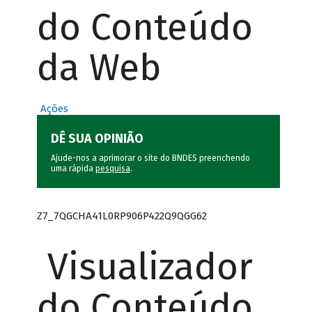
do Conteúdo
da Web
Ações
DÊ SUA OPINIÃO
Ajude-nos a aprimorar o site do BNDES preenchendo
uma rápida
pesquisa
.
Z7_7QGCHA41L0RP906P422Q9QGG62
Visualizador
do Conteúdo