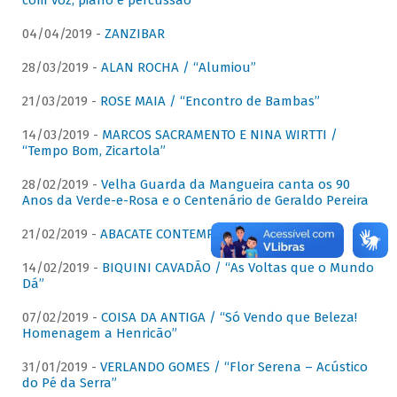
com voz, piano e percussão"
04/04/2019 -
ZANZIBAR
28/03/2019 -
ALAN ROCHA / “Alumiou”
21/03/2019 -
ROSE MAIA / “Encontro de Bambas”
14/03/2019 -
MARCOS SACRAMENTO E NINA WIRTTI /
“Tempo Bom, Zicartola”
28/02/2019 -
Velha Guarda da Mangueira canta os 90
Anos da Verde-e-Rosa e o Centenário de Geraldo Pereira
21/02/2019 -
ABACATE CONTEMPORÂNEO
14/02/2019 -
BIQUINI CAVADÃO / “As Voltas que o Mundo
Dá”
07/02/2019 -
COISA DA ANTIGA / “Só Vendo que Beleza!
Homenagem a Henricão”
31/01/2019 -
VERLANDO GOMES / “Flor Serena – Acústico
do Pé da Serra”