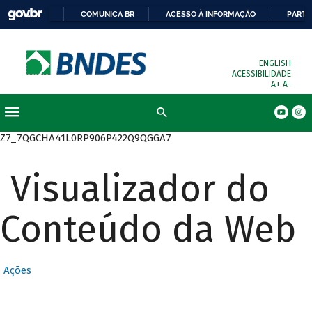
COMUNICA BR
ACESSO À INFORMAÇÃO
PARTI
ENGLISH
ACESSIBILIDADE
A+
A-
Busca
Z7_7QGCHA41L0RP906P422Q9QGGA7
Visualizador do
Conteúdo da Web
Ações