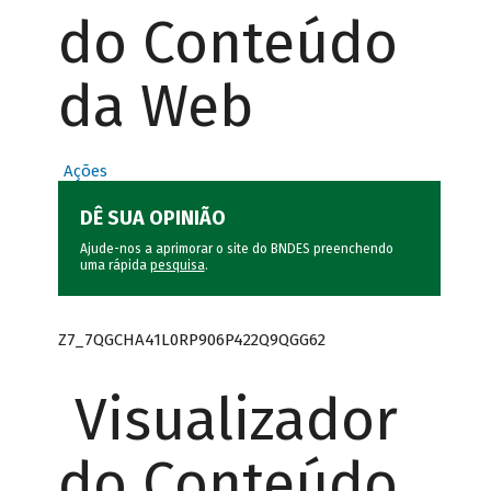
do Conteúdo
da Web
Ações
DÊ SUA OPINIÃO
Ajude-nos a aprimorar o site do BNDES preenchendo
uma rápida
pesquisa
.
Z7_7QGCHA41L0RP906P422Q9QGG62
Visualizador
do Conteúdo