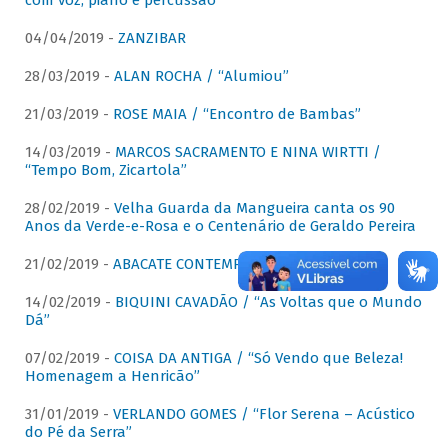
com voz, piano e percussão"
04/04/2019 -
ZANZIBAR
28/03/2019 -
ALAN ROCHA / “Alumiou”
21/03/2019 -
ROSE MAIA / “Encontro de Bambas”
14/03/2019 -
MARCOS SACRAMENTO E NINA WIRTTI /
“Tempo Bom, Zicartola”
28/02/2019 -
Velha Guarda da Mangueira canta os 90
Anos da Verde-e-Rosa e o Centenário de Geraldo Pereira
21/02/2019 -
ABACATE CONTEMPORÂNEO
14/02/2019 -
BIQUINI CAVADÃO / “As Voltas que o Mundo
Dá”
07/02/2019 -
COISA DA ANTIGA / “Só Vendo que Beleza!
Homenagem a Henricão”
31/01/2019 -
VERLANDO GOMES / “Flor Serena – Acústico
do Pé da Serra”