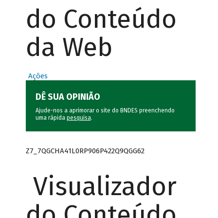
do Conteúdo
da Web
Ações
DÊ SUA OPINIÃO
Ajude-nos a aprimorar o site do BNDES preenchendo
uma rápida
pesquisa
.
Z7_7QGCHA41L0RP906P422Q9QGG62
Visualizador
do Conteúdo