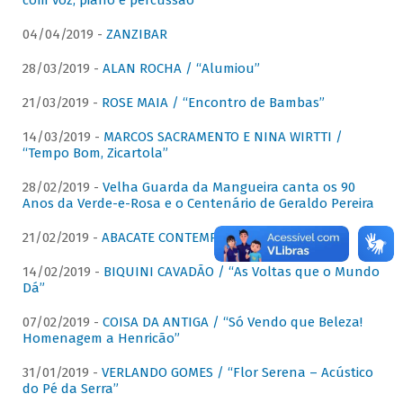
com voz, piano e percussão"
04/04/2019 -
ZANZIBAR
28/03/2019 -
ALAN ROCHA / “Alumiou”
21/03/2019 -
ROSE MAIA / “Encontro de Bambas”
14/03/2019 -
MARCOS SACRAMENTO E NINA WIRTTI /
“Tempo Bom, Zicartola”
28/02/2019 -
Velha Guarda da Mangueira canta os 90
Anos da Verde-e-Rosa e o Centenário de Geraldo Pereira
21/02/2019 -
ABACATE CONTEMPORÂNEO
14/02/2019 -
BIQUINI CAVADÃO / “As Voltas que o Mundo
Dá”
07/02/2019 -
COISA DA ANTIGA / “Só Vendo que Beleza!
Homenagem a Henricão”
31/01/2019 -
VERLANDO GOMES / “Flor Serena – Acústico
do Pé da Serra”