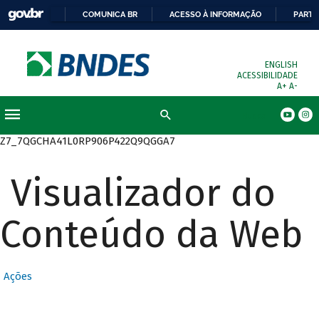
COMUNICA BR
ACESSO À INFORMAÇÃO
PARTI
ENGLISH
ACESSIBILIDADE
A+
A-
Busca
Z7_7QGCHA41L0RP906P422Q9QGGA7
Visualizador do
Conteúdo da Web
Ações