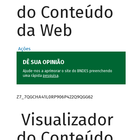
do Conteúdo
da Web
Ações
DÊ SUA OPINIÃO
Ajude-nos a aprimorar o site do BNDES preenchendo
uma rápida
pesquisa
.
Z7_7QGCHA41L0RP906P422Q9QGG62
Visualizador
do Conteúdo