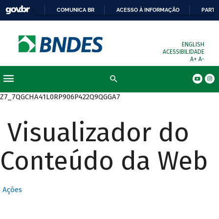
COMUNICA BR
ACESSO À INFORMAÇÃO
PARTI
ENGLISH
ACESSIBILIDADE
A+
A-
Busca
Z7_7QGCHA41L0RP906P422Q9QGGA7
Visualizador do
Conteúdo da Web
Ações