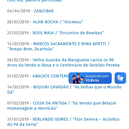
com voz, piano e percussão"
04/04/2019 -
ZANZIBAR
28/03/2019 -
ALAN ROCHA / “Alumiou”
21/03/2019 -
ROSE MAIA / “Encontro de Bambas”
14/03/2019 -
MARCOS SACRAMENTO E NINA WIRTTI /
“Tempo Bom, Zicartola”
28/02/2019 -
Velha Guarda da Mangueira canta os 90
Anos da Verde-e-Rosa e o Centenário de Geraldo Pereira
21/02/2019 -
ABACATE CONTEMPORÂNEO
14/02/2019 -
BIQUINI CAVADÃO / “As Voltas que o Mundo
Dá”
07/02/2019 -
COISA DA ANTIGA / “Só Vendo que Beleza!
Homenagem a Henricão”
31/01/2019 -
VERLANDO GOMES / “Flor Serena – Acústico
do Pé da Serra”