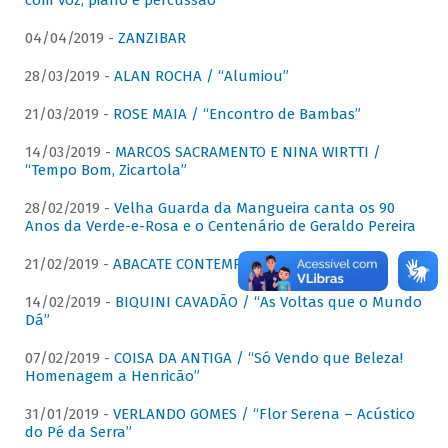
com voz, piano e percussão"
04/04/2019 -
ZANZIBAR
28/03/2019 -
ALAN ROCHA / “Alumiou”
21/03/2019 -
ROSE MAIA / “Encontro de Bambas”
14/03/2019 -
MARCOS SACRAMENTO E NINA WIRTTI /
“Tempo Bom, Zicartola”
28/02/2019 -
Velha Guarda da Mangueira canta os 90
Anos da Verde-e-Rosa e o Centenário de Geraldo Pereira
21/02/2019 -
ABACATE CONTEMPORÂNEO
14/02/2019 -
BIQUINI CAVADÃO / “As Voltas que o Mundo
Dá”
07/02/2019 -
COISA DA ANTIGA / “Só Vendo que Beleza!
Homenagem a Henricão”
31/01/2019 -
VERLANDO GOMES / “Flor Serena – Acústico
do Pé da Serra”