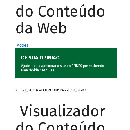
do Conteúdo
da Web
Ações
DÊ SUA OPINIÃO
Ajude-nos a aprimorar o site do BNDES preenchendo
uma rápida
pesquisa
.
Z7_7QGCHA41L0RP906P422Q9QGG62
Visualizador
do Conteúdo