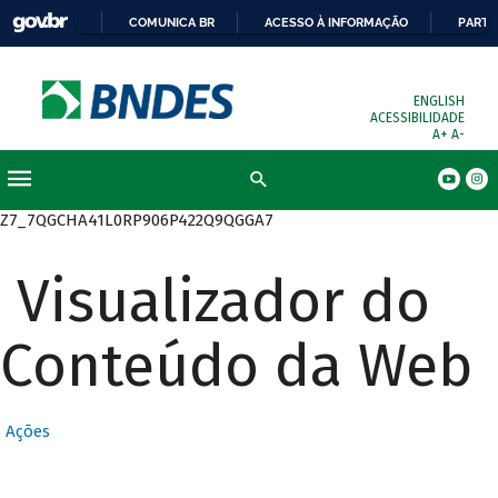
COMUNICA BR
ACESSO À INFORMAÇÃO
PARTI
ENGLISH
ACESSIBILIDADE
A+
A-
Busca
Z7_7QGCHA41L0RP906P422Q9QGGA7
Visualizador do
Conteúdo da Web
Ações