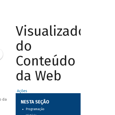
Visualizador
do
Conteúdo
da Web
Ações
o da
NESTA SEÇÃO
Programação