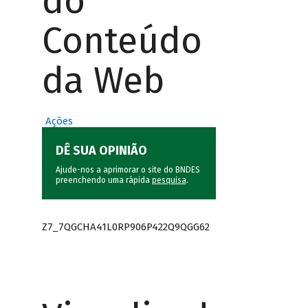
do
Conteúdo
da Web
Ações
DÊ SUA OPINIÃO
Ajude-nos a aprimorar o site do BNDES
preenchendo uma rápida
pesquisa
.
Z7_7QGCHA41L0RP906P422Q9QGG62