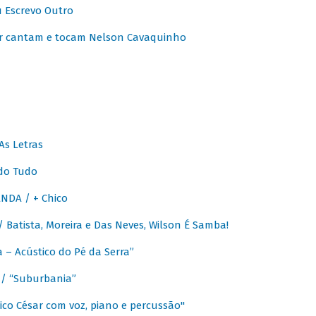
u Escrevo Outro
r cantam e tocam Nelson Cavaquinho
As Letras
do Tudo
NDA / + Chico
Batista, Moreira e Das Neves, Wilson É Samba!
– Acústico do Pé da Serra”
/ “Suburbania”
co César com voz, piano e percussão"