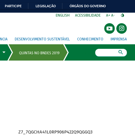
PARTICIPE
LEGISLAÇÃO
ÓRGÃOS DO GOVERNO
⁣
ENGLISH
ACESSIBILIDADE
A+
A-
NCIA
DESENVOLVIMENTO SUSTENTÁVEL
CONHECIMENTO
IMPRENSA
Busca
Z7_7QGCHA41L0RP906P422Q9QGGQ3