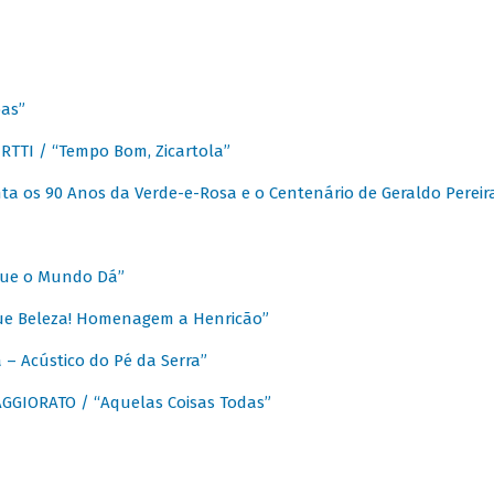
as”
TTI / “Tempo Bom, Zicartola”
a os 90 Anos da Verde-e-Rosa e o Centenário de Geraldo Pereir
que o Mundo Dá”
ue Beleza! Homenagem a Henricão”
– Acústico do Pé da Serra”
GIORATO / “Aquelas Coisas Todas”