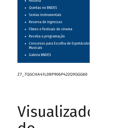
História
Quintas no BNDES
Sextas instrumentais
Reserva de ingressos
Filmes e festivais de cinema
Receba a programação
Concursos para Escolha de Espetáculos
Musicais
Galeria BNDES
Z7_7QGCHA41L0RP906P422Q9QGG60
Visualizador