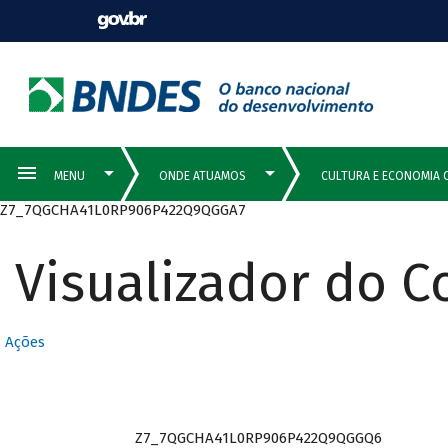
Z7_7QGCHA41L0RP906P422Q9QGGA7
Visualizador do 
Ações
Z7_7QGCHA41L0RP906P422Q9QGGQ6