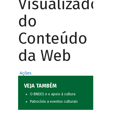
Visualizador
do
Conteúdo
da Web
Ações
VEJA TAMBÉM
O BNDES e o apoio à cultura
Patrocínio a eventos culturais