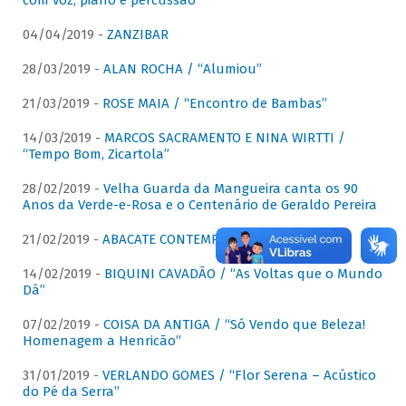
com voz, piano e percussão"
04/04/2019 -
ZANZIBAR
28/03/2019 -
ALAN ROCHA / “Alumiou”
21/03/2019 -
ROSE MAIA / “Encontro de Bambas”
14/03/2019 -
MARCOS SACRAMENTO E NINA WIRTTI /
“Tempo Bom, Zicartola”
28/02/2019 -
Velha Guarda da Mangueira canta os 90
Anos da Verde-e-Rosa e o Centenário de Geraldo Pereira
21/02/2019 -
ABACATE CONTEMPORÂNEO
14/02/2019 -
BIQUINI CAVADÃO / “As Voltas que o Mundo
Dá”
07/02/2019 -
COISA DA ANTIGA / “Só Vendo que Beleza!
Homenagem a Henricão”
31/01/2019 -
VERLANDO GOMES / “Flor Serena – Acústico
do Pé da Serra”