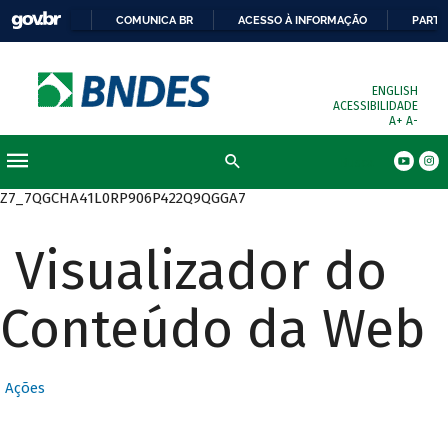
COMUNICA BR
ACESSO À INFORMAÇÃO
PARTI
ENGLISH
ACESSIBILIDADE
A+
A-
Busca
Z7_7QGCHA41L0RP906P422Q9QGGA7
Visualizador do
Conteúdo da Web
Ações