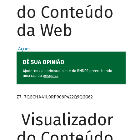
do Conteúdo
da Web
Ações
DÊ SUA OPINIÃO
Ajude-nos a aprimorar o site do BNDES preenchendo
uma rápida
pesquisa
.
Z7_7QGCHA41L0RP906P422Q9QGG62
Visualizador
do Conteúdo