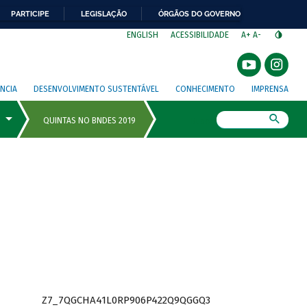
PARTICIPE
LEGISLAÇÃO
ÓRGÃOS DO GOVERNO
⁣
ENGLISH
ACESSIBILIDADE
A+
A-
NCIA
DESENVOLVIMENTO SUSTENTÁVEL
CONHECIMENTO
IMPRENSA
Busca
Z7_7QGCHA41L0RP906P422Q9QGGQ3