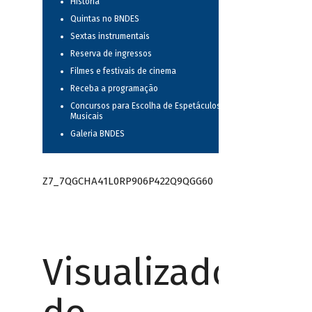
História
Quintas no BNDES
Sextas instrumentais
Reserva de ingressos
Filmes e festivais de cinema
Receba a programação
Concursos para Escolha de Espetáculos
Musicais
Galeria BNDES
Z7_7QGCHA41L0RP906P422Q9QGG60
Visualizador