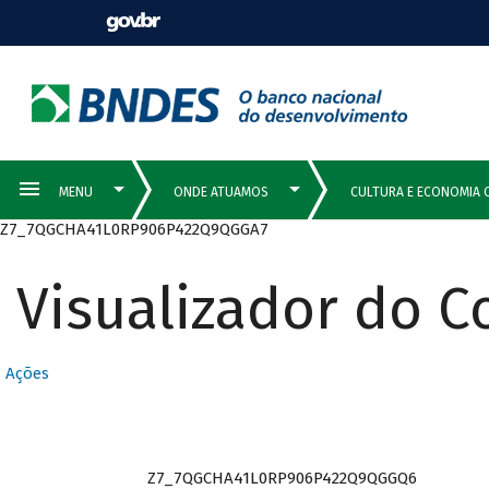
Z7_7QGCHA41L0RP906P422Q9QGGA7
Visualizador do 
Ações
Z7_7QGCHA41L0RP906P422Q9QGGQ6