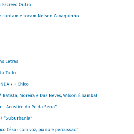
u Escrevo Outro
r cantam e tocam Nelson Cavaquinho
As Letras
do Tudo
NDA / + Chico
Batista, Moreira e Das Neves, Wilson É Samba!
– Acústico do Pé da Serra”
/ “Suburbania”
co César com voz, piano e percussão"