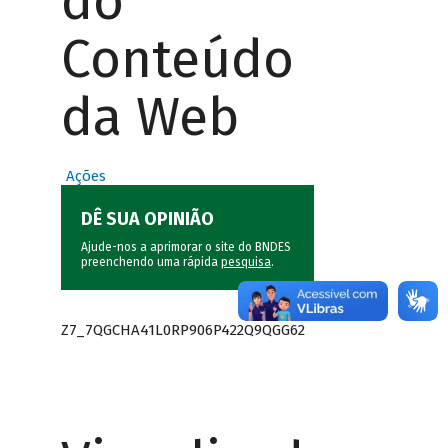
do
Conteúdo
da Web
Ações
DÊ SUA OPINIÃO
Ajude-nos a aprimorar o site do BNDES
preenchendo uma rápida
pesquisa
.
Z7_7QGCHA41L0RP906P422Q9QGG62