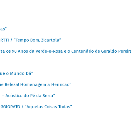
as”
TTI / “Tempo Bom, Zicartola”
a os 90 Anos da Verde-e-Rosa e o Centenário de Geraldo Pereir
que o Mundo Dá”
ue Beleza! Homenagem a Henricão”
– Acústico do Pé da Serra”
GIORATO / “Aquelas Coisas Todas”