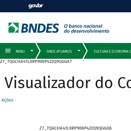
Z7_7QGCHA41L0RP906P422Q9QGGA7
Visualizador do 
Ações
Z7_7QGCHA41L0RP906P422Q9QGGQ6