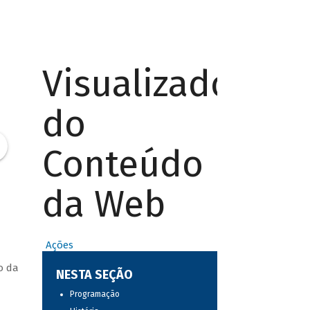
Visualizador
do
Conteúdo
da Web
Ações
o da
NESTA SEÇÃO
Programação