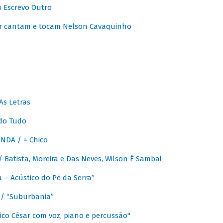
u Escrevo Outro
r cantam e tocam Nelson Cavaquinho
As Letras
do Tudo
NDA / + Chico
Batista, Moreira e Das Neves, Wilson É Samba!
– Acústico do Pé da Serra”
/ “Suburbania”
co César com voz, piano e percussão"