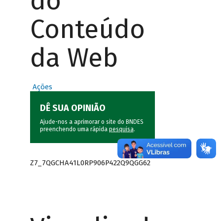
do
Conteúdo
da Web
Ações
DÊ SUA OPINIÃO
Ajude-nos a aprimorar o site do BNDES
preenchendo uma rápida
pesquisa
.
Z7_7QGCHA41L0RP906P422Q9QGG62