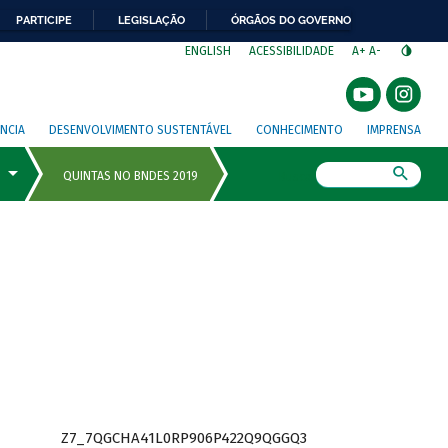
PARTICIPE
LEGISLAÇÃO
ÓRGÃOS DO GOVERNO
⁣
ENGLISH
ACESSIBILIDADE
A+
A-
NCIA
DESENVOLVIMENTO SUSTENTÁVEL
CONHECIMENTO
IMPRENSA
Busca
Z7_7QGCHA41L0RP906P422Q9QGGQ3