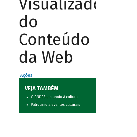
Visualizador
do
Conteúdo
da Web
Ações
VEJA TAMBÉM
O BNDES e o apoio à cultura
Patrocínio a eventos culturais