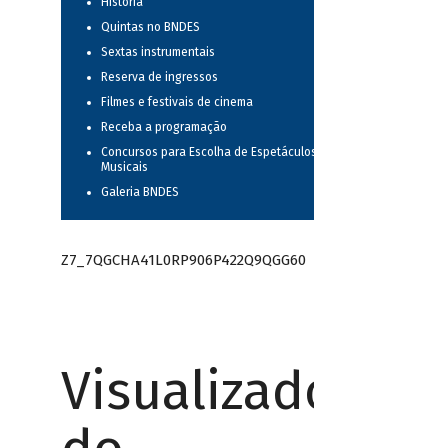
História
Quintas no BNDES
Sextas instrumentais
Reserva de ingressos
Filmes e festivais de cinema
Receba a programação
Concursos para Escolha de Espetáculos
Musicais
Galeria BNDES
Z7_7QGCHA41L0RP906P422Q9QGG60
Visualizador