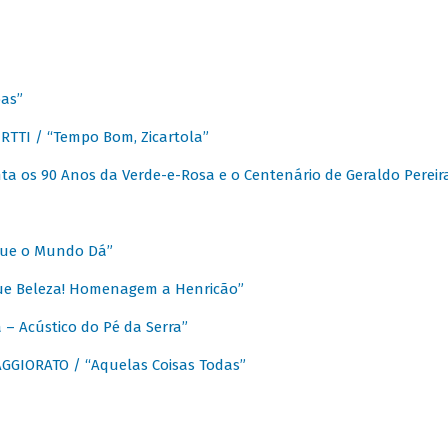
as”
TTI / “Tempo Bom, Zicartola”
a os 90 Anos da Verde-e-Rosa e o Centenário de Geraldo Pereir
que o Mundo Dá”
ue Beleza! Homenagem a Henricão”
– Acústico do Pé da Serra”
GIORATO / “Aquelas Coisas Todas”