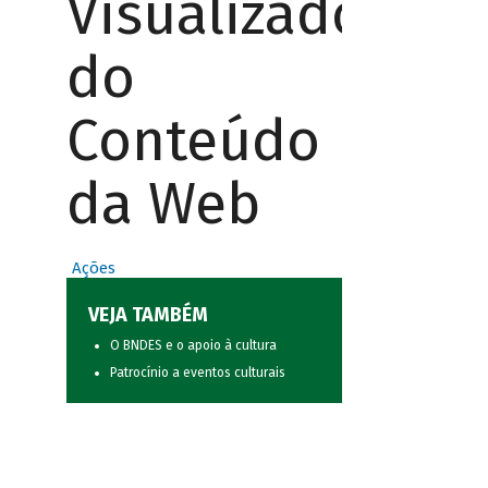
Visualizador
do
Conteúdo
da Web
Ações
VEJA TAMBÉM
O BNDES e o apoio à cultura
Patrocínio a eventos culturais