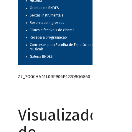
História
Quintas no BNDES
Sextas instrumentais
Reserva de ingressos
Filmes e festivais de cinema
Receba a programação
Concursos para Escolha de Espetáculos
Musicais
Galeria BNDES
Z7_7QGCHA41L0RP906P422Q9QGG60
Visualizador