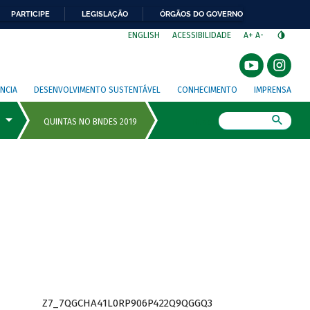
PARTICIPE
LEGISLAÇÃO
ÓRGÃOS DO GOVERNO
⁣
ENGLISH
ACESSIBILIDADE
A+
A-
NCIA
DESENVOLVIMENTO SUSTENTÁVEL
CONHECIMENTO
IMPRENSA
Busca
Z7_7QGCHA41L0RP906P422Q9QGGQ3