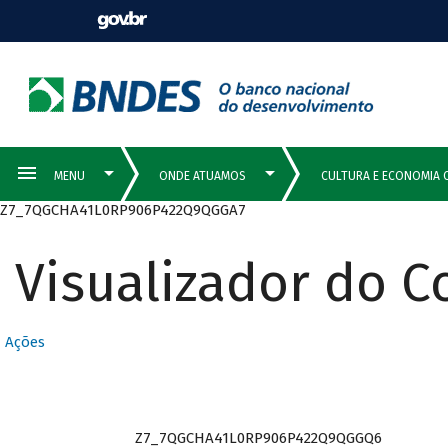
Z7_7QGCHA41L0RP906P422Q9QGGA7
Visualizador do 
Ações
Z7_7QGCHA41L0RP906P422Q9QGGQ6