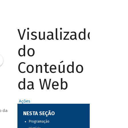
Visualizador
do
Conteúdo
da Web
Ações
o da
NESTA SEÇÃO
Programação