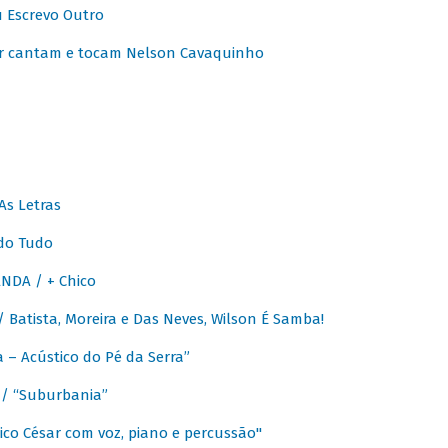
u Escrevo Outro
r cantam e tocam Nelson Cavaquinho
As Letras
do Tudo
NDA / + Chico
Batista, Moreira e Das Neves, Wilson É Samba!
– Acústico do Pé da Serra”
/ “Suburbania”
co César com voz, piano e percussão"