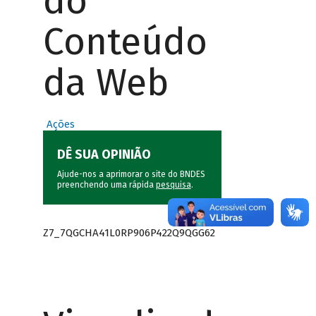
do
Conteúdo
da Web
Ações
DÊ SUA OPINIÃO
Ajude-nos a aprimorar o site do BNDES
preenchendo uma rápida
pesquisa
.
Z7_7QGCHA41L0RP906P422Q9QGG62