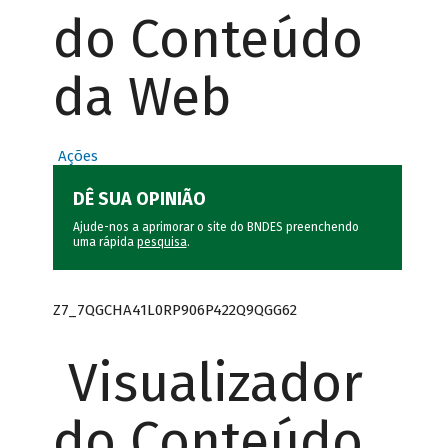
do Conteúdo
da Web
Ações
DÊ SUA OPINIÃO
Ajude-nos a aprimorar o site do BNDES preenchendo
uma rápida
pesquisa
.
Z7_7QGCHA41L0RP906P422Q9QGG62
Visualizador
do Conteúdo