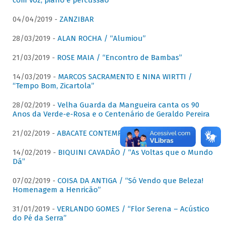
com voz, piano e percussão"
04/04/2019 -
ZANZIBAR
28/03/2019 -
ALAN ROCHA / “Alumiou”
21/03/2019 -
ROSE MAIA / “Encontro de Bambas”
14/03/2019 -
MARCOS SACRAMENTO E NINA WIRTTI /
“Tempo Bom, Zicartola”
28/02/2019 -
Velha Guarda da Mangueira canta os 90
Anos da Verde-e-Rosa e o Centenário de Geraldo Pereira
21/02/2019 -
ABACATE CONTEMPORÂNEO
14/02/2019 -
BIQUINI CAVADÃO / “As Voltas que o Mundo
Dá”
07/02/2019 -
COISA DA ANTIGA / “Só Vendo que Beleza!
Homenagem a Henricão”
31/01/2019 -
VERLANDO GOMES / “Flor Serena – Acústico
do Pé da Serra”