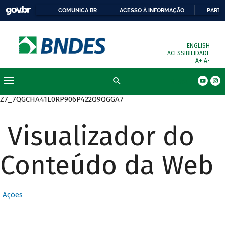
COMUNICA BR
ACESSO À INFORMAÇÃO
PARTI
ENGLISH
ACESSIBILIDADE
A+
A-
Busca
Z7_7QGCHA41L0RP906P422Q9QGGA7
Visualizador do
Conteúdo da Web
Ações