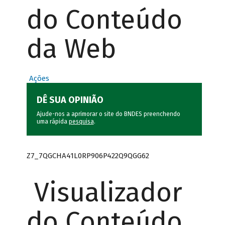
do Conteúdo
da Web
Ações
DÊ SUA OPINIÃO
Ajude-nos a aprimorar o site do BNDES preenchendo
uma rápida
pesquisa
.
Z7_7QGCHA41L0RP906P422Q9QGG62
Visualizador
do Conteúdo