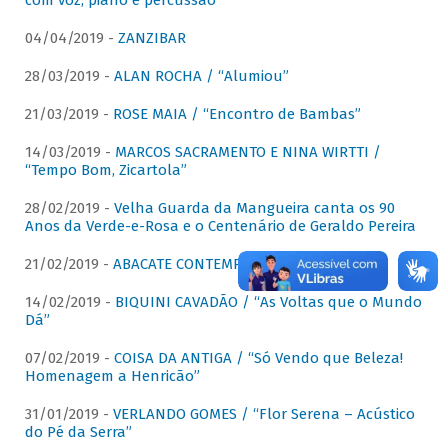
com voz, piano e percussão"
04/04/2019 -
ZANZIBAR
28/03/2019 -
ALAN ROCHA / “Alumiou”
21/03/2019 -
ROSE MAIA / “Encontro de Bambas”
14/03/2019 -
MARCOS SACRAMENTO E NINA WIRTTI /
“Tempo Bom, Zicartola”
28/02/2019 -
Velha Guarda da Mangueira canta os 90
Anos da Verde-e-Rosa e o Centenário de Geraldo Pereira
21/02/2019 -
ABACATE CONTEMPORÂNEO
14/02/2019 -
BIQUINI CAVADÃO / “As Voltas que o Mundo
Dá”
07/02/2019 -
COISA DA ANTIGA / “Só Vendo que Beleza!
Homenagem a Henricão”
31/01/2019 -
VERLANDO GOMES / “Flor Serena – Acústico
do Pé da Serra”