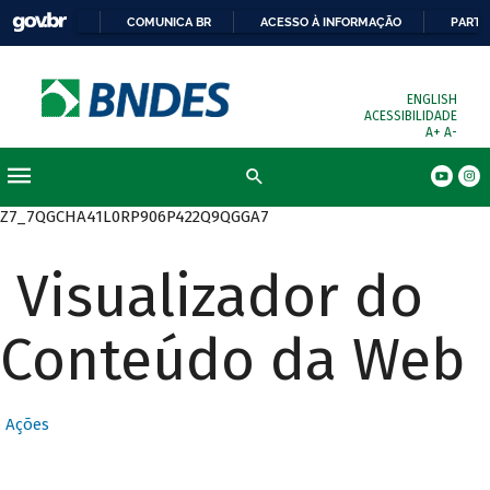
COMUNICA BR
ACESSO À INFORMAÇÃO
PARTI
ENGLISH
ACESSIBILIDADE
A+
A-
Busca
Z7_7QGCHA41L0RP906P422Q9QGGA7
Visualizador do
Conteúdo da Web
Ações