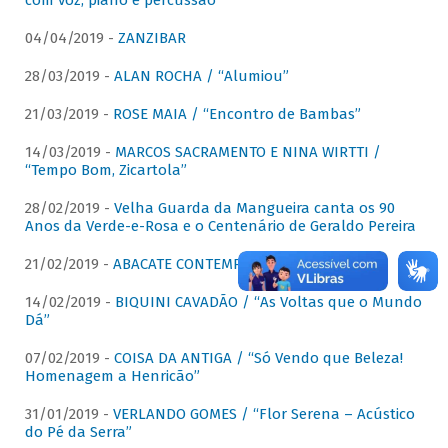
com voz, piano e percussão"
04/04/2019 -
ZANZIBAR
28/03/2019 -
ALAN ROCHA / “Alumiou”
21/03/2019 -
ROSE MAIA / “Encontro de Bambas”
14/03/2019 -
MARCOS SACRAMENTO E NINA WIRTTI /
“Tempo Bom, Zicartola”
28/02/2019 -
Velha Guarda da Mangueira canta os 90
Anos da Verde-e-Rosa e o Centenário de Geraldo Pereira
21/02/2019 -
ABACATE CONTEMPORÂNEO
14/02/2019 -
BIQUINI CAVADÃO / “As Voltas que o Mundo
Dá”
07/02/2019 -
COISA DA ANTIGA / “Só Vendo que Beleza!
Homenagem a Henricão”
31/01/2019 -
VERLANDO GOMES / “Flor Serena – Acústico
do Pé da Serra”