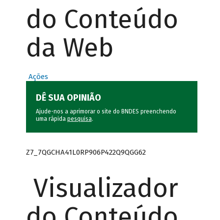
do Conteúdo
da Web
Ações
DÊ SUA OPINIÃO
Ajude-nos a aprimorar o site do BNDES preenchendo
uma rápida
pesquisa
.
Z7_7QGCHA41L0RP906P422Q9QGG62
Visualizador
do Conteúdo