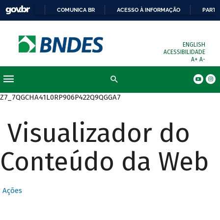
COMUNICA BR
ACESSO À INFORMAÇÃO
PARTI
ENGLISH
ACESSIBILIDADE
A+
A-
Busca
Z7_7QGCHA41L0RP906P422Q9QGGA7
Visualizador do
Conteúdo da Web
Ações