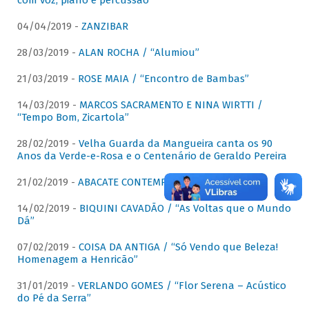
com voz, piano e percussão"
04/04/2019 -
ZANZIBAR
28/03/2019 -
ALAN ROCHA / “Alumiou”
21/03/2019 -
ROSE MAIA / “Encontro de Bambas”
14/03/2019 -
MARCOS SACRAMENTO E NINA WIRTTI /
“Tempo Bom, Zicartola”
28/02/2019 -
Velha Guarda da Mangueira canta os 90
Anos da Verde-e-Rosa e o Centenário de Geraldo Pereira
21/02/2019 -
ABACATE CONTEMPORÂNEO
14/02/2019 -
BIQUINI CAVADÃO / “As Voltas que o Mundo
Dá”
07/02/2019 -
COISA DA ANTIGA / “Só Vendo que Beleza!
Homenagem a Henricão”
31/01/2019 -
VERLANDO GOMES / “Flor Serena – Acústico
do Pé da Serra”