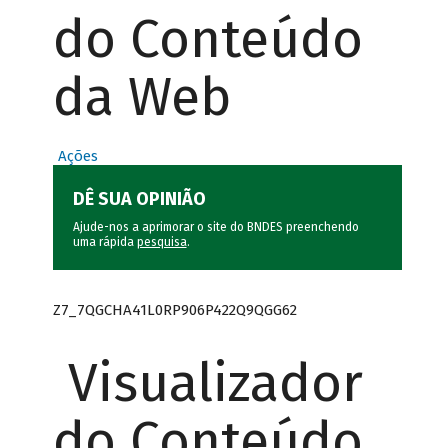
do Conteúdo
da Web
Ações
DÊ SUA OPINIÃO
Ajude-nos a aprimorar o site do BNDES preenchendo
uma rápida
pesquisa
.
Z7_7QGCHA41L0RP906P422Q9QGG62
Visualizador
do Conteúdo