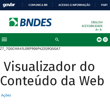
COMUNICA BR
ACESSO À INFORMAÇÃO
PARTI
ENGLISH
ACESSIBILIDADE
A+
A-
Busca
Z7_7QGCHA41L0RP906P422Q9QGGA7
Visualizador do
Conteúdo da Web
Ações