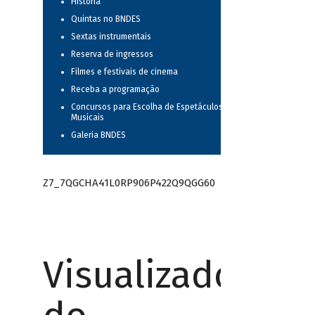
História
Quintas no BNDES
Sextas instrumentais
Reserva de ingressos
Filmes e festivais de cinema
Receba a programação
Concursos para Escolha de Espetáculos
Musicais
Galeria BNDES
Z7_7QGCHA41L0RP906P422Q9QGG60
Visualizador