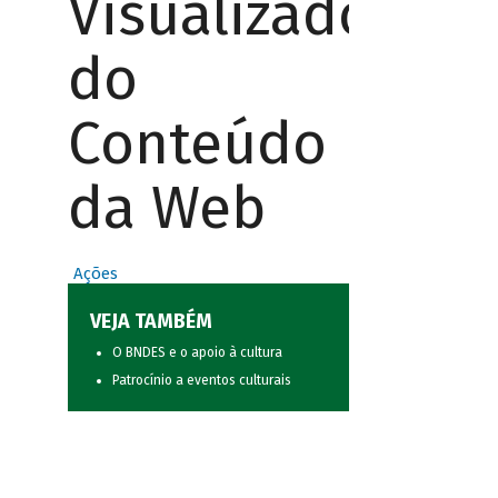
Visualizador
do
Conteúdo
da Web
Ações
VEJA TAMBÉM
O BNDES e o apoio à cultura
Patrocínio a eventos culturais