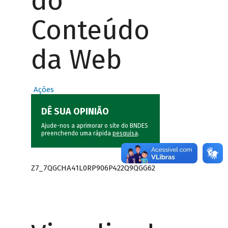
do
Conteúdo
da Web
Ações
DÊ SUA OPINIÃO
Ajude-nos a aprimorar o site do BNDES
preenchendo uma rápida
pesquisa
.
Z7_7QGCHA41L0RP906P422Q9QGG62