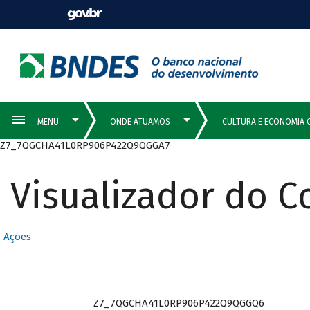
Z7_7QGCHA41L0RP906P422Q9QGGA7
Visualizador do 
Ações
Z7_7QGCHA41L0RP906P422Q9QGGQ6