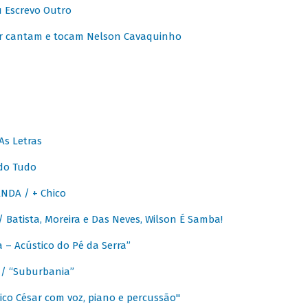
u Escrevo Outro
r cantam e tocam Nelson Cavaquinho
As Letras
do Tudo
NDA / + Chico
Batista, Moreira e Das Neves, Wilson É Samba!
– Acústico do Pé da Serra”
/ “Suburbania”
co César com voz, piano e percussão"