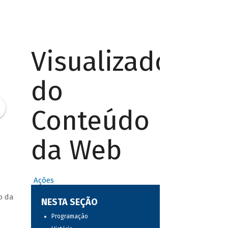
Visualizador
do
Conteúdo
da Web
Ações
o da
NESTA SEÇÃO
Programação