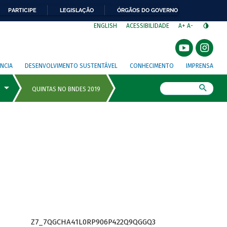
PARTICIPE
LEGISLAÇÃO
ÓRGÃOS DO GOVERNO
⁣
ENGLISH
ACESSIBILIDADE
A+
A-
NCIA
DESENVOLVIMENTO SUSTENTÁVEL
CONHECIMENTO
IMPRENSA
Busca
Z7_7QGCHA41L0RP906P422Q9QGGQ3