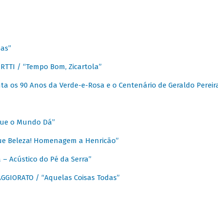
as”
TTI / “Tempo Bom, Zicartola”
a os 90 Anos da Verde-e-Rosa e o Centenário de Geraldo Pereir
que o Mundo Dá”
ue Beleza! Homenagem a Henricão”
– Acústico do Pé da Serra”
GIORATO / “Aquelas Coisas Todas”