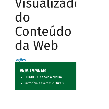
Visualizador
do
Conteúdo
da Web
Ações
VEJA TAMBÉM
O BNDES e o apoio à cultura
Patrocínio a eventos culturais