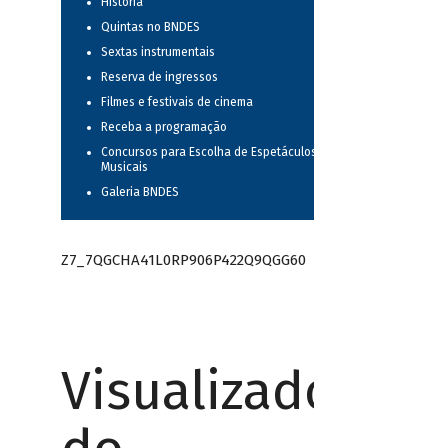
História
Quintas no BNDES
Sextas instrumentais
Reserva de ingressos
Filmes e festivais de cinema
Receba a programação
Concursos para Escolha de Espetáculos
Musicais
Galeria BNDES
Z7_7QGCHA41L0RP906P422Q9QGG60
Visualizador