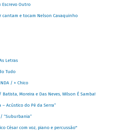
u Escrevo Outro
r cantam e tocam Nelson Cavaquinho
As Letras
do Tudo
NDA / + Chico
Batista, Moreira e Das Neves, Wilson É Samba!
– Acústico do Pé da Serra”
/ “Suburbania”
co César com voz, piano e percussão"