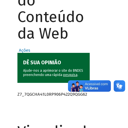
do
Conteúdo
da Web
Ações
DÊ SUA OPINIÃO
Ajude-nos a aprimorar o site do BNDES
preenchendo uma rápida
pesquisa
.
Z7_7QGCHA41L0RP906P422Q9QGG62