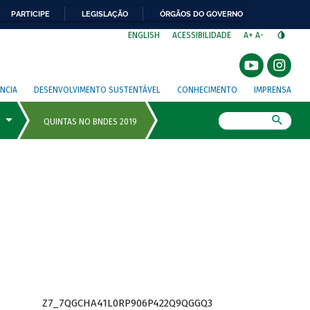
PARTICIPE
LEGISLAÇÃO
ÓRGÃOS DO GOVERNO
⁣
ENGLISH
ACESSIBILIDADE
A+
A-
NCIA
DESENVOLVIMENTO SUSTENTÁVEL
CONHECIMENTO
IMPRENSA
Busca
Z7_7QGCHA41L0RP906P422Q9QGGQ3