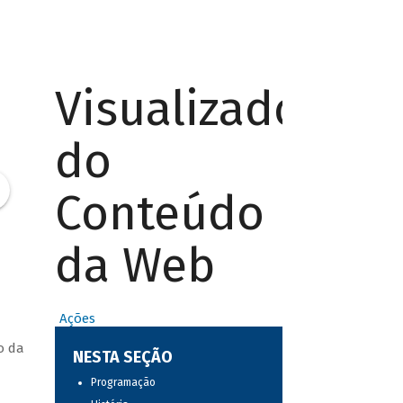
Visualizador
do
Conteúdo
da Web
Ações
o da
NESTA SEÇÃO
Programação