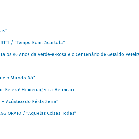
as”
TTI / “Tempo Bom, Zicartola”
a os 90 Anos da Verde-e-Rosa e o Centenário de Geraldo Pereir
que o Mundo Dá”
ue Beleza! Homenagem a Henricão”
– Acústico do Pé da Serra”
GIORATO / “Aquelas Coisas Todas”