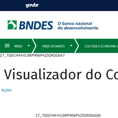
Z7_7QGCHA41L0RP906P422Q9QGGA7
Visualizador do 
Ações
Z7_7QGCHA41L0RP906P422Q9QGGQ6