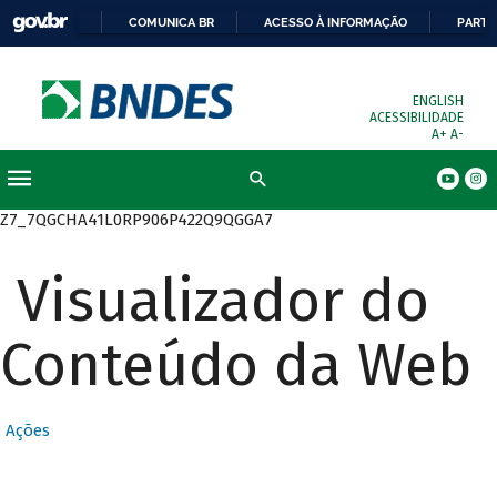
COMUNICA BR
ACESSO À INFORMAÇÃO
PARTI
ENGLISH
ACESSIBILIDADE
A+
A-
Busca
Z7_7QGCHA41L0RP906P422Q9QGGA7
Visualizador do
Conteúdo da Web
Ações