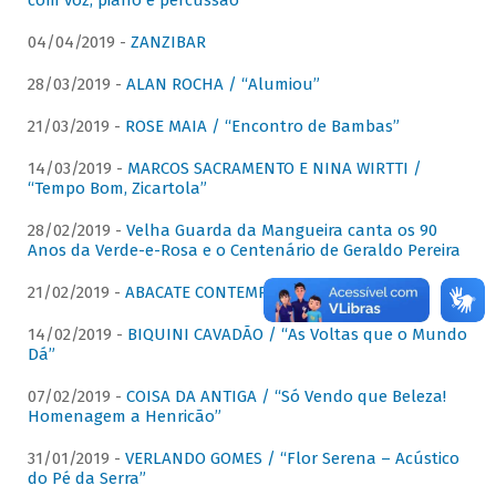
com voz, piano e percussão"
04/04/2019 -
ZANZIBAR
28/03/2019 -
ALAN ROCHA / “Alumiou”
21/03/2019 -
ROSE MAIA / “Encontro de Bambas”
14/03/2019 -
MARCOS SACRAMENTO E NINA WIRTTI /
“Tempo Bom, Zicartola”
28/02/2019 -
Velha Guarda da Mangueira canta os 90
Anos da Verde-e-Rosa e o Centenário de Geraldo Pereira
21/02/2019 -
ABACATE CONTEMPORÂNEO
14/02/2019 -
BIQUINI CAVADÃO / “As Voltas que o Mundo
Dá”
07/02/2019 -
COISA DA ANTIGA / “Só Vendo que Beleza!
Homenagem a Henricão”
31/01/2019 -
VERLANDO GOMES / “Flor Serena – Acústico
do Pé da Serra”