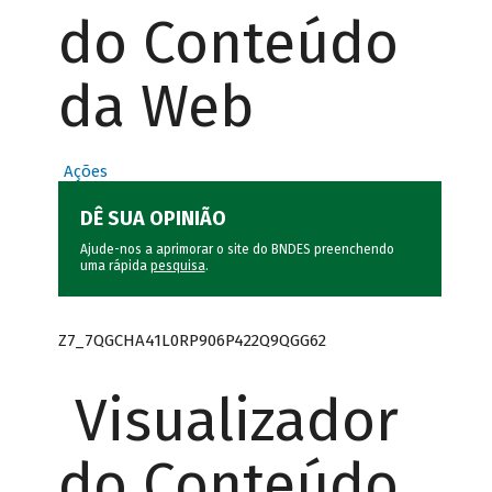
do Conteúdo
da Web
Ações
DÊ SUA OPINIÃO
Ajude-nos a aprimorar o site do BNDES preenchendo
uma rápida
pesquisa
.
Z7_7QGCHA41L0RP906P422Q9QGG62
Visualizador
do Conteúdo