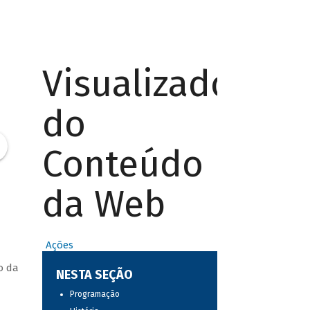
Visualizador
do
Conteúdo
da Web
Ações
o da
NESTA SEÇÃO
Programação