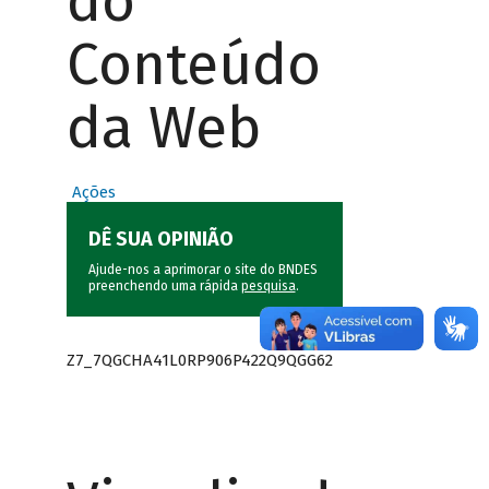
do
Conteúdo
da Web
Ações
DÊ SUA OPINIÃO
Ajude-nos a aprimorar o site do BNDES
preenchendo uma rápida
pesquisa
.
Z7_7QGCHA41L0RP906P422Q9QGG62