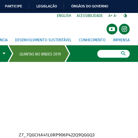
PARTICIPE
LEGISLAÇÃO
ÓRGÃOS DO GOVERNO
⁣
ENGLISH
ACESSIBILIDADE
A+
A-
NCIA
DESENVOLVIMENTO SUSTENTÁVEL
CONHECIMENTO
IMPRENSA
Busca
Z7_7QGCHA41L0RP906P422Q9QGGQ3