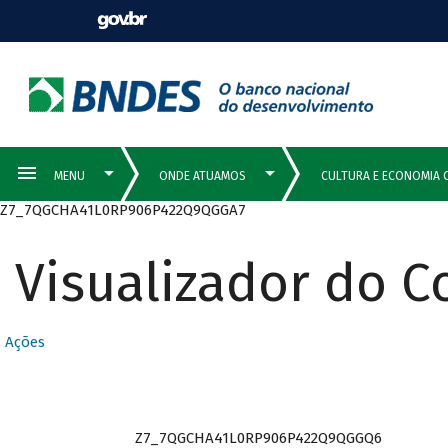
Z7_7QGCHA41L0RP906P422Q9QGGA7
Visualizador do 
Ações
Z7_7QGCHA41L0RP906P422Q9QGGQ6