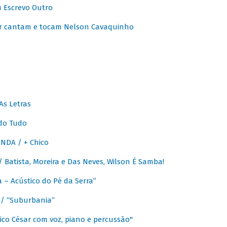
u Escrevo Outro
r cantam e tocam Nelson Cavaquinho
As Letras
do Tudo
NDA / + Chico
Batista, Moreira e Das Neves, Wilson É Samba!
– Acústico do Pé da Serra”
/ “Suburbania”
co César com voz, piano e percussão"