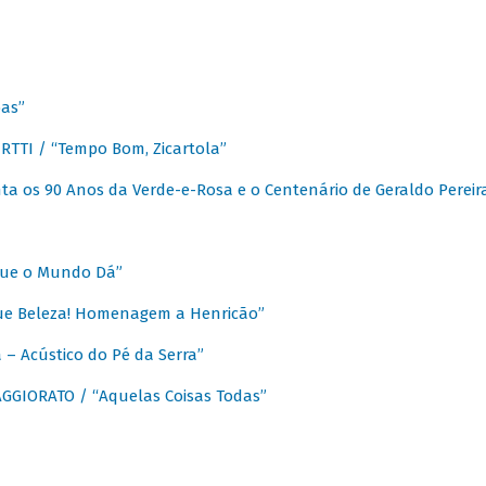
as”
TTI / “Tempo Bom, Zicartola”
a os 90 Anos da Verde-e-Rosa e o Centenário de Geraldo Pereir
que o Mundo Dá”
ue Beleza! Homenagem a Henricão”
– Acústico do Pé da Serra”
GIORATO / “Aquelas Coisas Todas”