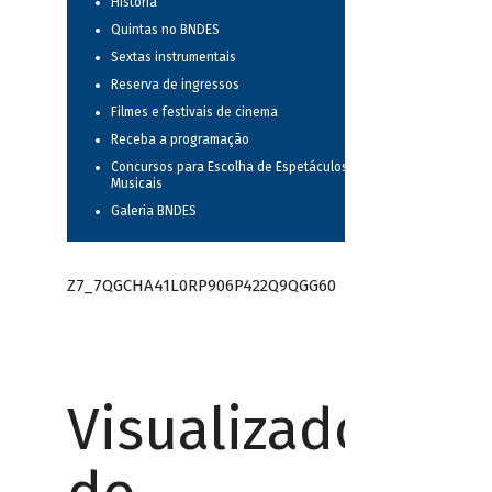
História
Quintas no BNDES
Sextas instrumentais
Reserva de ingressos
Filmes e festivais de cinema
Receba a programação
Concursos para Escolha de Espetáculos
Musicais
Galeria BNDES
Z7_7QGCHA41L0RP906P422Q9QGG60
Visualizador