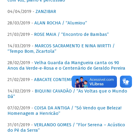
com voz, piano e percussão"
04/04/2019 -
ZANZIBAR
28/03/2019 -
ALAN ROCHA / “Alumiou”
21/03/2019 -
ROSE MAIA / “Encontro de Bambas”
14/03/2019 -
MARCOS SACRAMENTO E NINA WIRTTI /
“Tempo Bom, Zicartola”
28/02/2019 -
Velha Guarda da Mangueira canta os 90
Anos da Verde-e-Rosa e o Centenário de Geraldo Pereira
21/02/2019 -
ABACATE CONTEMPORÂNEO
14/02/2019 -
BIQUINI CAVADÃO / “As Voltas que o Mundo
Dá”
07/02/2019 -
COISA DA ANTIGA / “Só Vendo que Beleza!
Homenagem a Henricão”
31/01/2019 -
VERLANDO GOMES / “Flor Serena – Acústico
do Pé da Serra”