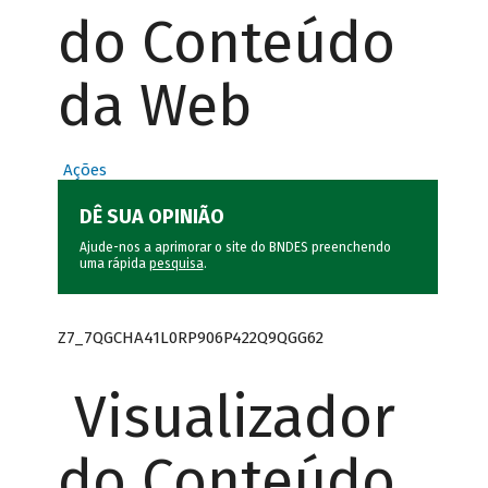
do Conteúdo
da Web
Ações
DÊ SUA OPINIÃO
Ajude-nos a aprimorar o site do BNDES preenchendo
uma rápida
pesquisa
.
Z7_7QGCHA41L0RP906P422Q9QGG62
Visualizador
do Conteúdo