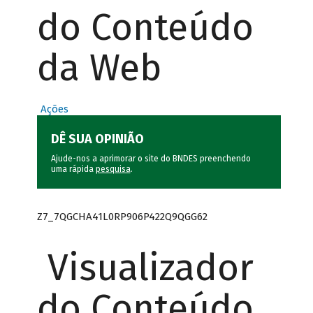
do Conteúdo
da Web
Ações
DÊ SUA OPINIÃO
Ajude-nos a aprimorar o site do BNDES preenchendo
uma rápida
pesquisa
.
Z7_7QGCHA41L0RP906P422Q9QGG62
Visualizador
do Conteúdo