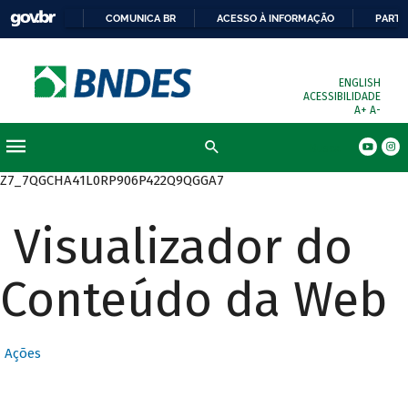
COMUNICA BR
ACESSO À INFORMAÇÃO
PARTI
ENGLISH
ACESSIBILIDADE
A+
A-
Busca
Z7_7QGCHA41L0RP906P422Q9QGGA7
Visualizador do
Conteúdo da Web
Ações