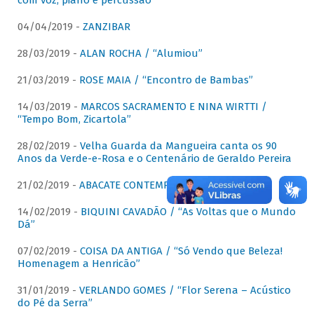
com voz, piano e percussão"
04/04/2019 -
ZANZIBAR
28/03/2019 -
ALAN ROCHA / “Alumiou”
21/03/2019 -
ROSE MAIA / “Encontro de Bambas”
14/03/2019 -
MARCOS SACRAMENTO E NINA WIRTTI /
“Tempo Bom, Zicartola”
28/02/2019 -
Velha Guarda da Mangueira canta os 90
Anos da Verde-e-Rosa e o Centenário de Geraldo Pereira
21/02/2019 -
ABACATE CONTEMPORÂNEO
14/02/2019 -
BIQUINI CAVADÃO / “As Voltas que o Mundo
Dá”
07/02/2019 -
COISA DA ANTIGA / “Só Vendo que Beleza!
Homenagem a Henricão”
31/01/2019 -
VERLANDO GOMES / “Flor Serena – Acústico
do Pé da Serra”