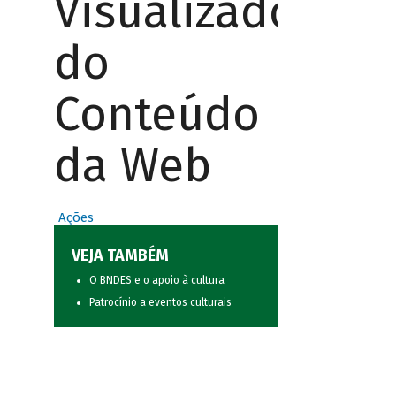
Visualizador
do
Conteúdo
da Web
Ações
VEJA TAMBÉM
O BNDES e o apoio à cultura
Patrocínio a eventos culturais