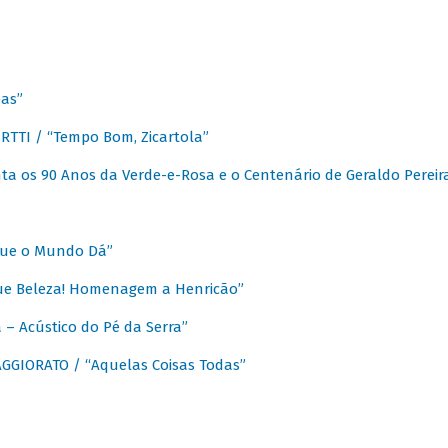
as”
TTI / “Tempo Bom, Zicartola”
a os 90 Anos da Verde-e-Rosa e o Centenário de Geraldo Pereir
que o Mundo Dá”
ue Beleza! Homenagem a Henricão”
– Acústico do Pé da Serra”
GIORATO / “Aquelas Coisas Todas”