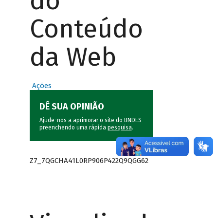
do
Conteúdo
da Web
Ações
DÊ SUA OPINIÃO
Ajude-nos a aprimorar o site do BNDES
preenchendo uma rápida
pesquisa
.
Z7_7QGCHA41L0RP906P422Q9QGG62