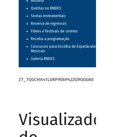
História
Quintas no BNDES
Sextas instrumentais
Reserva de ingressos
Filmes e festivais de cinema
Receba a programação
Concursos para Escolha de Espetáculos
Musicais
Galeria BNDES
Z7_7QGCHA41L0RP906P422Q9QGG60
Visualizador