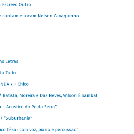
u Escrevo Outro
r cantam e tocam Nelson Cavaquinho
As Letras
do Tudo
NDA / + Chico
Batista, Moreira e Das Neves, Wilson É Samba!
– Acústico do Pé da Serra”
/ “Suburbania”
co César com voz, piano e percussão"