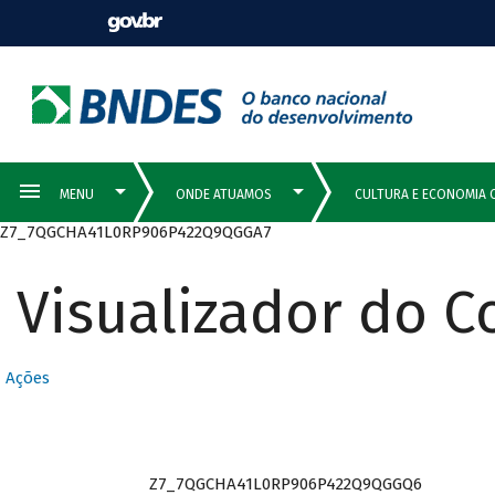
Z7_7QGCHA41L0RP906P422Q9QGGA7
Visualizador do 
Ações
Z7_7QGCHA41L0RP906P422Q9QGGQ6