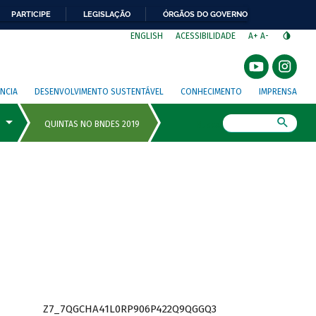
PARTICIPE
LEGISLAÇÃO
ÓRGÃOS DO GOVERNO
⁣
ENGLISH
ACESSIBILIDADE
A+
A-
NCIA
DESENVOLVIMENTO SUSTENTÁVEL
CONHECIMENTO
IMPRENSA
Busca
Z7_7QGCHA41L0RP906P422Q9QGGQ3