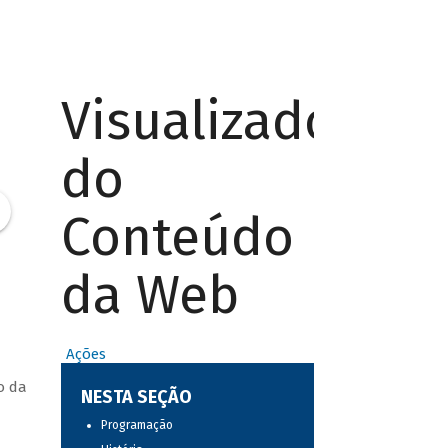
Visualizador
do
Conteúdo
da Web
Ações
o da
NESTA SEÇÃO
Programação