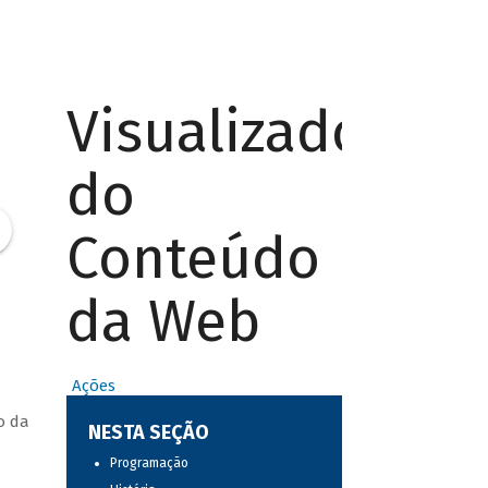
Visualizador
do
Conteúdo
da Web
Ações
o da
NESTA SEÇÃO
Programação