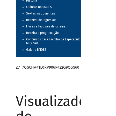
História
Quintas no BNDES
Sextas instrumentais
Reserva de ingressos
Filmes e festivais de cinema
Receba a programação
Concursos para Escolha de Espetáculos
Musicais
Galeria BNDES
Z7_7QGCHA41L0RP906P422Q9QGG60
Visualizador