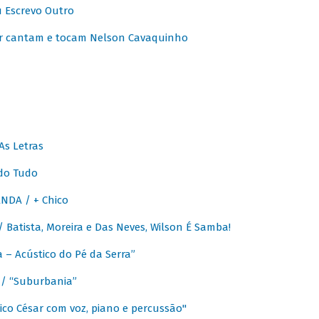
u Escrevo Outro
r cantam e tocam Nelson Cavaquinho
As Letras
do Tudo
NDA / + Chico
Batista, Moreira e Das Neves, Wilson É Samba!
– Acústico do Pé da Serra”
/ “Suburbania”
co César com voz, piano e percussão"