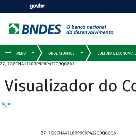
Z7_7QGCHA41L0RP906P422Q9QGGA7
Visualizador do 
Ações
Z7_7QGCHA41L0RP906P422Q9QGGQ6