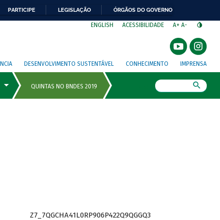
PARTICIPE
LEGISLAÇÃO
ÓRGÃOS DO GOVERNO
⁣
ENGLISH
ACESSIBILIDADE
A+
A-
NCIA
DESENVOLVIMENTO SUSTENTÁVEL
CONHECIMENTO
IMPRENSA
Busca
Z7_7QGCHA41L0RP906P422Q9QGGQ3