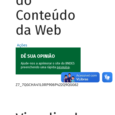
do
Conteúdo
da Web
Ações
DÊ SUA OPINIÃO
Ajude-nos a aprimorar o site do BNDES
preenchendo uma rápida
pesquisa
.
Z7_7QGCHA41L0RP906P422Q9QGG62