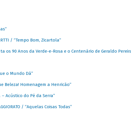
as”
TTI / “Tempo Bom, Zicartola”
a os 90 Anos da Verde-e-Rosa e o Centenário de Geraldo Pereir
que o Mundo Dá”
ue Beleza! Homenagem a Henricão”
– Acústico do Pé da Serra”
GIORATO / “Aquelas Coisas Todas”