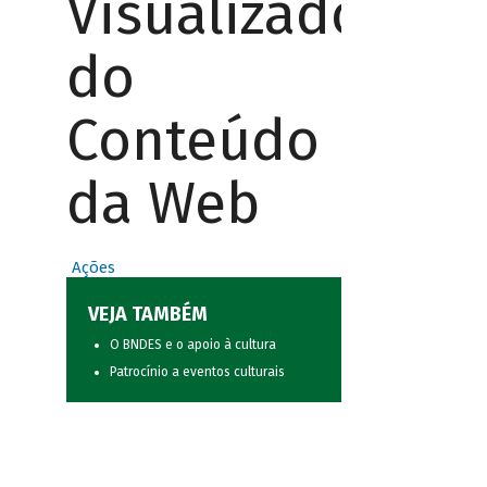
Visualizador
do
Conteúdo
da Web
Ações
VEJA TAMBÉM
O BNDES e o apoio à cultura
Patrocínio a eventos culturais