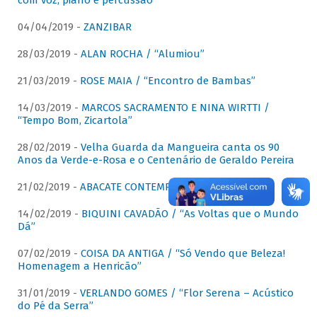
com voz, piano e percussão"
04/04/2019 -
ZANZIBAR
28/03/2019 -
ALAN ROCHA / “Alumiou”
21/03/2019 -
ROSE MAIA / “Encontro de Bambas”
14/03/2019 -
MARCOS SACRAMENTO E NINA WIRTTI /
“Tempo Bom, Zicartola”
28/02/2019 -
Velha Guarda da Mangueira canta os 90
Anos da Verde-e-Rosa e o Centenário de Geraldo Pereira
21/02/2019 -
ABACATE CONTEMPORÂNEO
14/02/2019 -
BIQUINI CAVADÃO / “As Voltas que o Mundo
Dá”
07/02/2019 -
COISA DA ANTIGA / “Só Vendo que Beleza!
Homenagem a Henricão”
31/01/2019 -
VERLANDO GOMES / “Flor Serena – Acústico
do Pé da Serra”