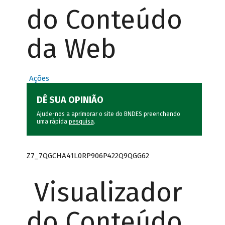
do Conteúdo
da Web
Ações
DÊ SUA OPINIÃO
Ajude-nos a aprimorar o site do BNDES preenchendo
uma rápida
pesquisa
.
Z7_7QGCHA41L0RP906P422Q9QGG62
Visualizador
do Conteúdo