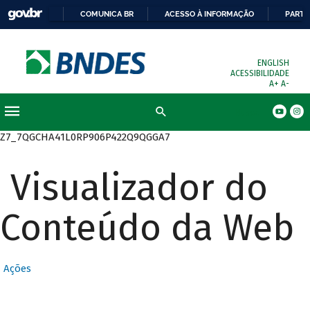
COMUNICA BR
ACESSO À INFORMAÇÃO
PARTI
ENGLISH
ACESSIBILIDADE
A+
A-
Busca
Z7_7QGCHA41L0RP906P422Q9QGGA7
Visualizador do
Conteúdo da Web
Ações