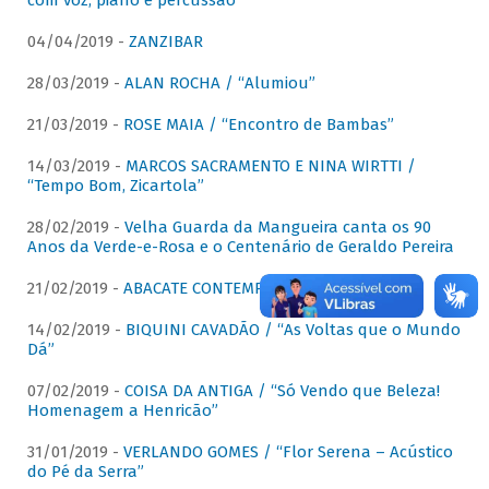
com voz, piano e percussão"
04/04/2019 -
ZANZIBAR
28/03/2019 -
ALAN ROCHA / “Alumiou”
21/03/2019 -
ROSE MAIA / “Encontro de Bambas”
14/03/2019 -
MARCOS SACRAMENTO E NINA WIRTTI /
“Tempo Bom, Zicartola”
28/02/2019 -
Velha Guarda da Mangueira canta os 90
Anos da Verde-e-Rosa e o Centenário de Geraldo Pereira
21/02/2019 -
ABACATE CONTEMPORÂNEO
14/02/2019 -
BIQUINI CAVADÃO / “As Voltas que o Mundo
Dá”
07/02/2019 -
COISA DA ANTIGA / “Só Vendo que Beleza!
Homenagem a Henricão”
31/01/2019 -
VERLANDO GOMES / “Flor Serena – Acústico
do Pé da Serra”