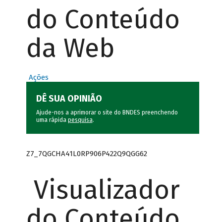
do Conteúdo
da Web
Ações
DÊ SUA OPINIÃO
Ajude-nos a aprimorar o site do BNDES preenchendo
uma rápida
pesquisa
.
Z7_7QGCHA41L0RP906P422Q9QGG62
Visualizador
do Conteúdo