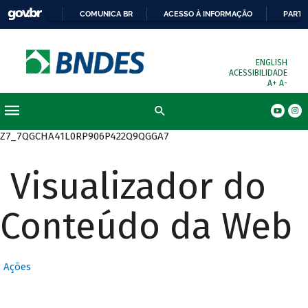
COMUNICA BR
ACESSO À INFORMAÇÃO
PARTI
ENGLISH
ACESSIBILIDADE
A+
A-
Busca
Z7_7QGCHA41L0RP906P422Q9QGGA7
Visualizador do
Conteúdo da Web
Ações