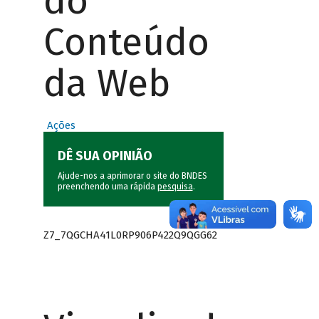
do
Conteúdo
da Web
Ações
DÊ SUA OPINIÃO
Ajude-nos a aprimorar o site do BNDES
preenchendo uma rápida
pesquisa
.
Z7_7QGCHA41L0RP906P422Q9QGG62