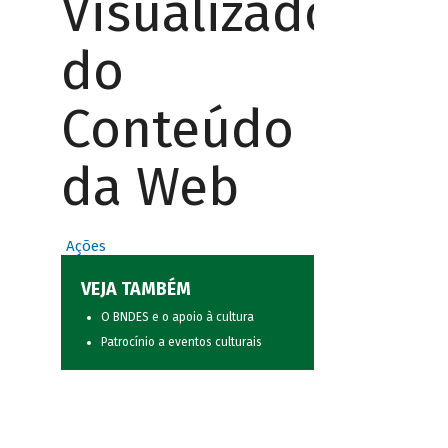
Visualizador
do
Conteúdo
da Web
Ações
VEJA TAMBÉM
O BNDES e o apoio à cultura
Patrocínio a eventos culturais