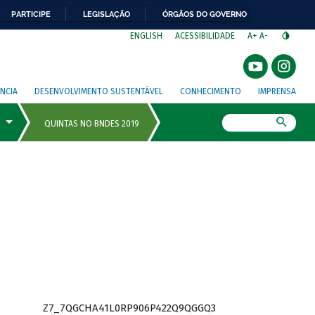
PARTICIPE
LEGISLAÇÃO
ÓRGÃOS DO GOVERNO
⁣
ENGLISH
ACESSIBILIDADE
A+
A-
NCIA
DESENVOLVIMENTO SUSTENTÁVEL
CONHECIMENTO
IMPRENSA
Busca
Z7_7QGCHA41L0RP906P422Q9QGGQ3