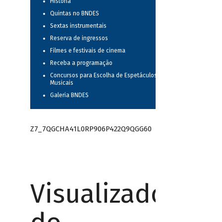
História
Quintas no BNDES
Sextas instrumentais
Reserva de ingressos
Filmes e festivais de cinema
Receba a programação
Concursos para Escolha de Espetáculos
Musicais
Galeria BNDES
Z7_7QGCHA41L0RP906P422Q9QGG60
Visualizador