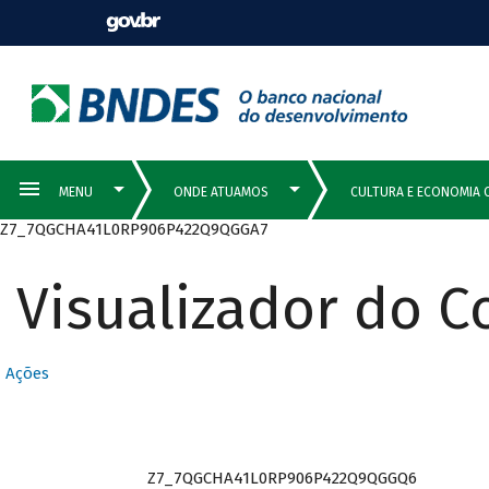
Z7_7QGCHA41L0RP906P422Q9QGGA7
Visualizador do 
Ações
Z7_7QGCHA41L0RP906P422Q9QGGQ6