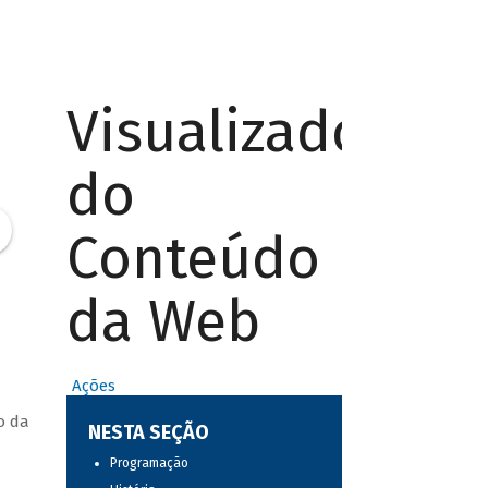
Visualizador
do
Conteúdo
da Web
Ações
o da
NESTA SEÇÃO
Programação