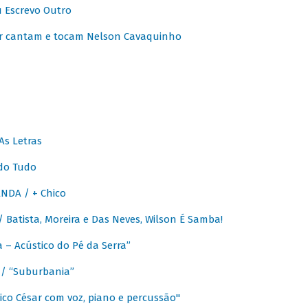
u Escrevo Outro
r cantam e tocam Nelson Cavaquinho
As Letras
do Tudo
NDA / + Chico
Batista, Moreira e Das Neves, Wilson É Samba!
– Acústico do Pé da Serra”
/ “Suburbania”
co César com voz, piano e percussão"