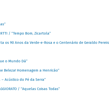
as”
TTI / “Tempo Bom, Zicartola”
a os 90 Anos da Verde-e-Rosa e o Centenário de Geraldo Pereir
que o Mundo Dá”
ue Beleza! Homenagem a Henricão”
– Acústico do Pé da Serra”
GIORATO / “Aquelas Coisas Todas”