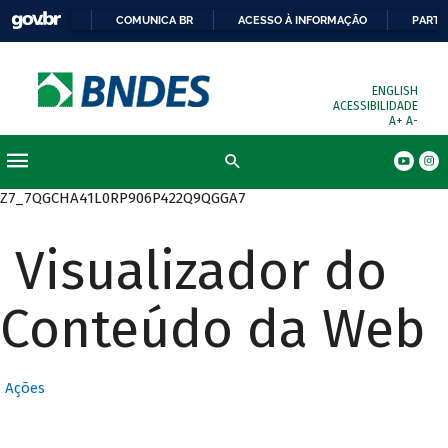
COMUNICA BR
ACESSO À INFORMAÇÃO
PARTI
ENGLISH
ACESSIBILIDADE
A+
A-
Busca
Z7_7QGCHA41L0RP906P422Q9QGGA7
Visualizador do
Conteúdo da Web
Ações