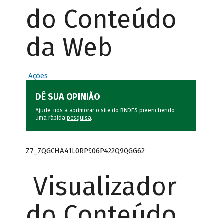
do Conteúdo
da Web
Ações
DÊ SUA OPINIÃO
Ajude-nos a aprimorar o site do BNDES preenchendo
uma rápida
pesquisa
.
Z7_7QGCHA41L0RP906P422Q9QGG62
Visualizador
do Conteúdo