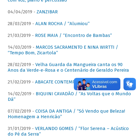
com voz, piano e percussão"
04/04/2019 -
ZANZIBAR
28/03/2019 -
ALAN ROCHA / “Alumiou”
21/03/2019 -
ROSE MAIA / “Encontro de Bambas”
14/03/2019 -
MARCOS SACRAMENTO E NINA WIRTTI /
“Tempo Bom, Zicartola”
28/02/2019 -
Velha Guarda da Mangueira canta os 90
Anos da Verde-e-Rosa e o Centenário de Geraldo Pereira
21/02/2019 -
ABACATE CONTEMPORÂNEO
14/02/2019 -
BIQUINI CAVADÃO / “As Voltas que o Mundo
Dá”
07/02/2019 -
COISA DA ANTIGA / “Só Vendo que Beleza!
Homenagem a Henricão”
31/01/2019 -
VERLANDO GOMES / “Flor Serena – Acústico
do Pé da Serra”