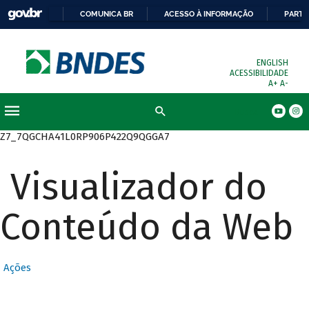
COMUNICA BR
ACESSO À INFORMAÇÃO
PARTI
ENGLISH
ACESSIBILIDADE
A+
A-
Busca
Z7_7QGCHA41L0RP906P422Q9QGGA7
Visualizador do
Conteúdo da Web
Ações