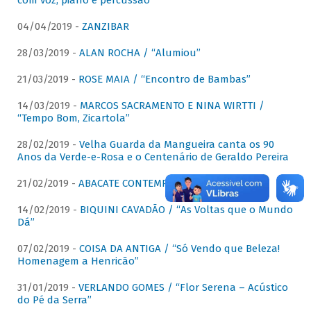
com voz, piano e percussão"
04/04/2019 -
ZANZIBAR
28/03/2019 -
ALAN ROCHA / “Alumiou”
21/03/2019 -
ROSE MAIA / “Encontro de Bambas”
14/03/2019 -
MARCOS SACRAMENTO E NINA WIRTTI /
“Tempo Bom, Zicartola”
28/02/2019 -
Velha Guarda da Mangueira canta os 90
Anos da Verde-e-Rosa e o Centenário de Geraldo Pereira
21/02/2019 -
ABACATE CONTEMPORÂNEO
14/02/2019 -
BIQUINI CAVADÃO / “As Voltas que o Mundo
Dá”
07/02/2019 -
COISA DA ANTIGA / “Só Vendo que Beleza!
Homenagem a Henricão”
31/01/2019 -
VERLANDO GOMES / “Flor Serena – Acústico
do Pé da Serra”