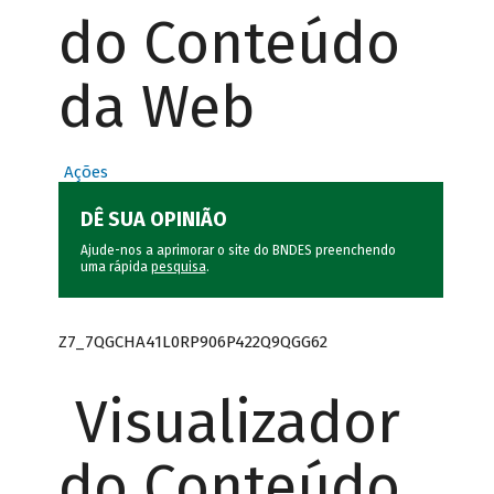
do Conteúdo
da Web
Ações
DÊ SUA OPINIÃO
Ajude-nos a aprimorar o site do BNDES preenchendo
uma rápida
pesquisa
.
Z7_7QGCHA41L0RP906P422Q9QGG62
Visualizador
do Conteúdo