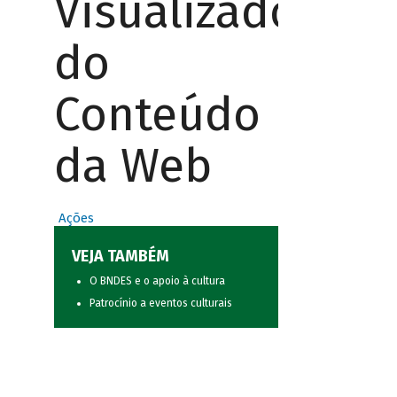
Visualizador
do
Conteúdo
da Web
Ações
VEJA TAMBÉM
O BNDES e o apoio à cultura
Patrocínio a eventos culturais