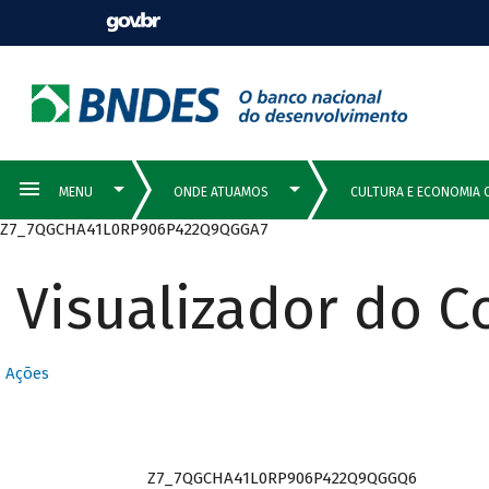
Z7_7QGCHA41L0RP906P422Q9QGGA7
Visualizador do 
Ações
Z7_7QGCHA41L0RP906P422Q9QGGQ6