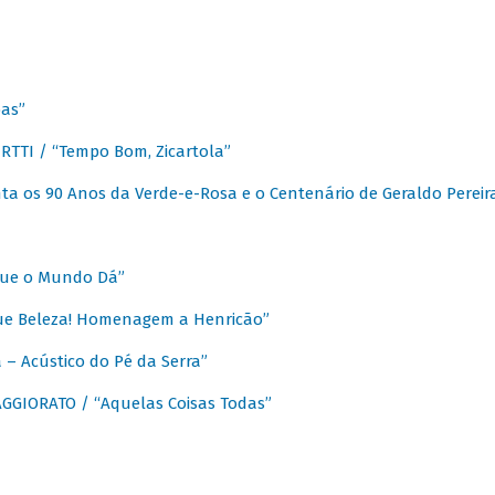
as”
TTI / “Tempo Bom, Zicartola”
a os 90 Anos da Verde-e-Rosa e o Centenário de Geraldo Pereir
que o Mundo Dá”
ue Beleza! Homenagem a Henricão”
– Acústico do Pé da Serra”
GIORATO / “Aquelas Coisas Todas”