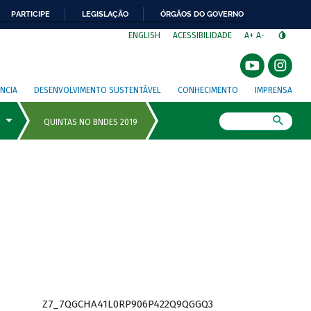
PARTICIPE
LEGISLAÇÃO
ÓRGÃOS DO GOVERNO
⁣
ENGLISH
ACESSIBILIDADE
A+
A-
NCIA
DESENVOLVIMENTO SUSTENTÁVEL
CONHECIMENTO
IMPRENSA
Busca
Z7_7QGCHA41L0RP906P422Q9QGGQ3