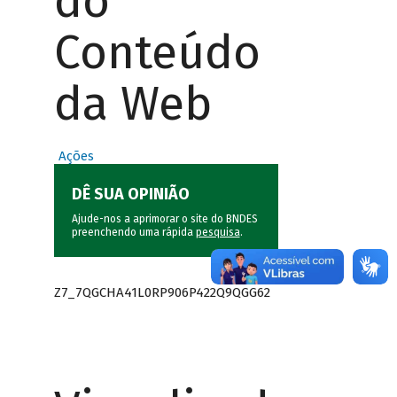
do
Conteúdo
da Web
Ações
DÊ SUA OPINIÃO
Ajude-nos a aprimorar o site do BNDES
preenchendo uma rápida
pesquisa
.
Z7_7QGCHA41L0RP906P422Q9QGG62