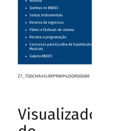
História
Quintas no BNDES
Sextas instrumentais
Reserva de ingressos
Filmes e festivais de cinema
Receba a programação
Concursos para Escolha de Espetáculos
Musicais
Galeria BNDES
Z7_7QGCHA41L0RP906P422Q9QGG60
Visualizador