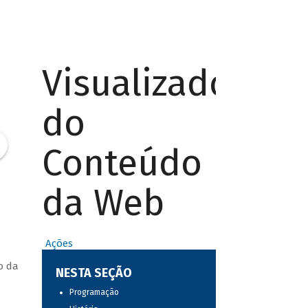
Visualizador
do
Conteúdo
da Web
Ações
o da
NESTA SEÇÃO
Programação