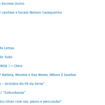
u Escrevo Outro
r cantam e tocam Nelson Cavaquinho
As Letras
do Tudo
NDA / + Chico
Batista, Moreira e Das Neves, Wilson É Samba!
– Acústico do Pé da Serra”
/ “Suburbania”
co César com voz, piano e percussão"