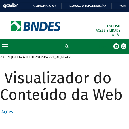
COMUNICA BR
ACESSO À INFORMAÇÃO
PARTI
ENGLISH
ACESSIBILIDADE
A+
A-
Busca
Z7_7QGCHA41L0RP906P422Q9QGGA7
Visualizador do
Conteúdo da Web
Ações