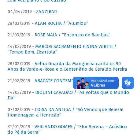
com voz, piano e percussão"
04/04/2019 -
ZANZIBAR
28/03/2019 -
ALAN ROCHA / “Alumiou”
21/03/2019 -
ROSE MAIA / “Encontro de Bambas”
14/03/2019 -
MARCOS SACRAMENTO E NINA WIRTTI /
“Tempo Bom, Zicartola”
28/02/2019 -
Velha Guarda da Mangueira canta os 90
Anos da Verde-e-Rosa e o Centenário de Geraldo Pereira
21/02/2019 -
ABACATE CONTEMPORÂNEO
14/02/2019 -
BIQUINI CAVADÃO / “As Voltas que o Mundo
Dá”
07/02/2019 -
COISA DA ANTIGA / “Só Vendo que Beleza!
Homenagem a Henricão”
31/01/2019 -
VERLANDO GOMES / “Flor Serena – Acústico
do Pé da Serra”