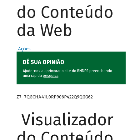
do Conteúdo
da Web
Ações
DÊ SUA OPINIÃO
Ajude-nos a aprimorar o site do BNDES preenchendo
uma rápida
pesquisa
.
Z7_7QGCHA41L0RP906P422Q9QGG62
Visualizador
do Conteúdo