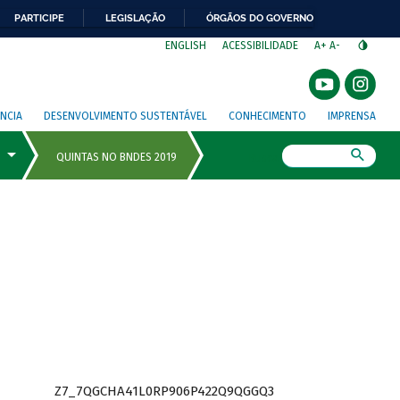
PARTICIPE
LEGISLAÇÃO
ÓRGÃOS DO GOVERNO
⁣
ENGLISH
ACESSIBILIDADE
A+
A-
NCIA
DESENVOLVIMENTO SUSTENTÁVEL
CONHECIMENTO
IMPRENSA
Busca
Z7_7QGCHA41L0RP906P422Q9QGGQ3