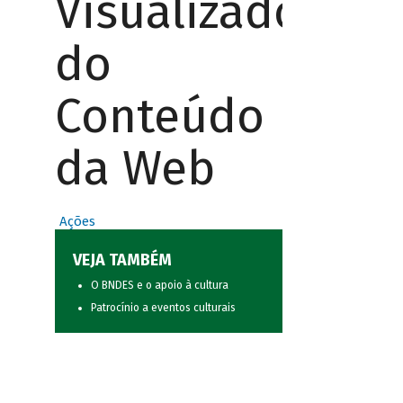
Visualizador
do
Conteúdo
da Web
Ações
VEJA TAMBÉM
O BNDES e o apoio à cultura
Patrocínio a eventos culturais