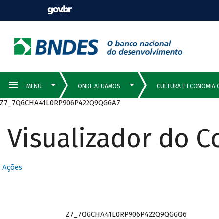
Z7_7QGCHA41L0RP906P422Q9QGGA7
Visualizador do 
Ações
Z7_7QGCHA41L0RP906P422Q9QGGQ6