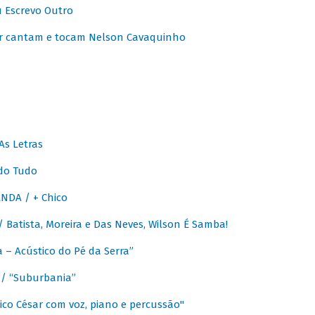
u Escrevo Outro
r cantam e tocam Nelson Cavaquinho
As Letras
do Tudo
NDA / + Chico
Batista, Moreira e Das Neves, Wilson É Samba!
– Acústico do Pé da Serra”
/ “Suburbania”
co César com voz, piano e percussão"