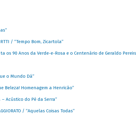
as”
TTI / “Tempo Bom, Zicartola”
a os 90 Anos da Verde-e-Rosa e o Centenário de Geraldo Pereir
que o Mundo Dá”
ue Beleza! Homenagem a Henricão”
– Acústico do Pé da Serra”
GIORATO / “Aquelas Coisas Todas”