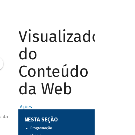
Visualizador
do
Conteúdo
da Web
Ações
o da
NESTA SEÇÃO
Programação