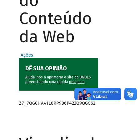
do
Conteúdo
da Web
Ações
DÊ SUA OPINIÃO
Ajude-nos a aprimorar o site do BNDES
preenchendo uma rápida
pesquisa
.
Z7_7QGCHA41L0RP906P422Q9QGG62