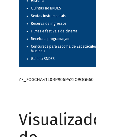
História
Quintas no BNDES
Sextas instrumentais
Reserva de ingressos
Filmes e festivais de cinema
Receba a programação
Concursos para Escolha de Espetáculos
Musicais
Galeria BNDES
Z7_7QGCHA41L0RP906P422Q9QGG60
Visualizador