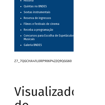
História
Quintas no BNDES
Sextas instrumentais
Reserva de ingressos
Filmes e festivais de cinema
Receba a programação
Concursos para Escolha de Espetáculos
Musicais
Galeria BNDES
Z7_7QGCHA41L0RP906P422Q9QGG60
Visualizador