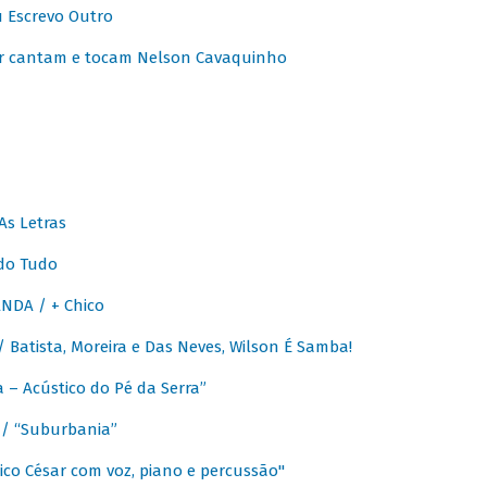
u Escrevo Outro
r cantam e tocam Nelson Cavaquinho
As Letras
do Tudo
NDA / + Chico
Batista, Moreira e Das Neves, Wilson É Samba!
– Acústico do Pé da Serra”
/ “Suburbania”
co César com voz, piano e percussão"