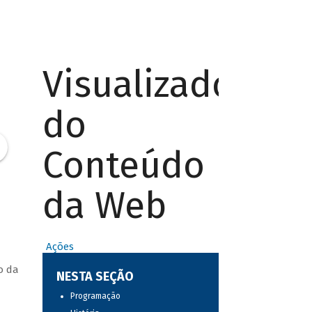
Visualizador
do
Conteúdo
da Web
Ações
o da
NESTA SEÇÃO
Programação