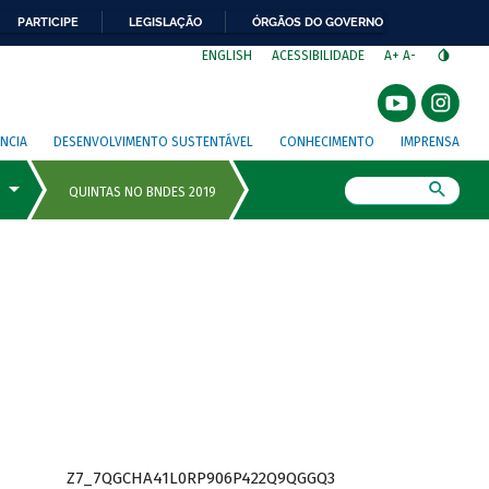
PARTICIPE
LEGISLAÇÃO
ÓRGÃOS DO GOVERNO
⁣
ENGLISH
ACESSIBILIDADE
A+
A-
NCIA
DESENVOLVIMENTO SUSTENTÁVEL
CONHECIMENTO
IMPRENSA
Busca
Z7_7QGCHA41L0RP906P422Q9QGGQ3