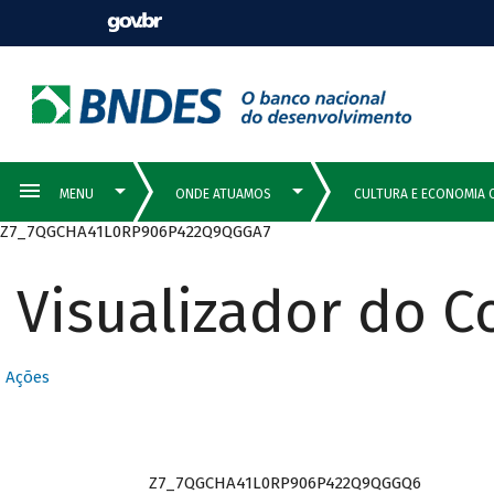
Z7_7QGCHA41L0RP906P422Q9QGGA7
Visualizador do 
Ações
Z7_7QGCHA41L0RP906P422Q9QGGQ6