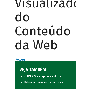
Visualizador
do
Conteúdo
da Web
Ações
VEJA TAMBÉM
O BNDES e o apoio à cultura
Patrocínio a eventos culturais