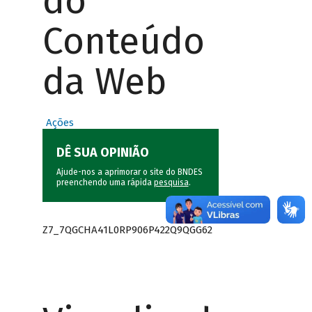
do
Conteúdo
da Web
Ações
DÊ SUA OPINIÃO
Ajude-nos a aprimorar o site do BNDES
preenchendo uma rápida
pesquisa
.
Z7_7QGCHA41L0RP906P422Q9QGG62