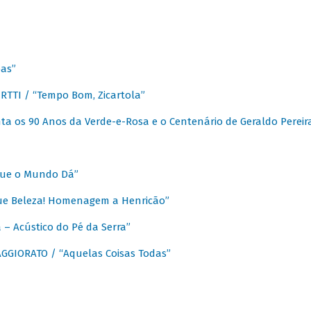
as”
TTI / “Tempo Bom, Zicartola”
a os 90 Anos da Verde-e-Rosa e o Centenário de Geraldo Pereir
que o Mundo Dá”
ue Beleza! Homenagem a Henricão”
– Acústico do Pé da Serra”
GIORATO / “Aquelas Coisas Todas”