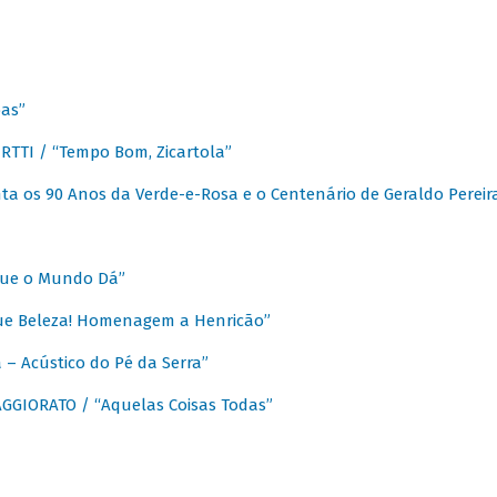
as”
TTI / “Tempo Bom, Zicartola”
a os 90 Anos da Verde-e-Rosa e o Centenário de Geraldo Pereir
que o Mundo Dá”
ue Beleza! Homenagem a Henricão”
– Acústico do Pé da Serra”
GIORATO / “Aquelas Coisas Todas”