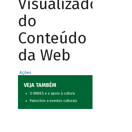
Visualizador
do
Conteúdo
da Web
Ações
VEJA TAMBÉM
O BNDES e o apoio à cultura
Patrocínio a eventos culturais