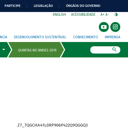
PARTICIPE
LEGISLAÇÃO
ÓRGÃOS DO GOVERNO
⁣
ENGLISH
ACESSIBILIDADE
A+
A-
NCIA
DESENVOLVIMENTO SUSTENTÁVEL
CONHECIMENTO
IMPRENSA
Busca
Z7_7QGCHA41L0RP906P422Q9QGGQ3