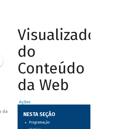
Visualizador
do
Conteúdo
da Web
Ações
o da
NESTA SEÇÃO
Programação