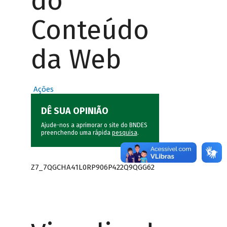
do
Conteúdo
da Web
Ações
DÊ SUA OPINIÃO
Ajude-nos a aprimorar o site do BNDES
preenchendo uma rápida
pesquisa
.
Z7_7QGCHA41L0RP906P422Q9QGG62