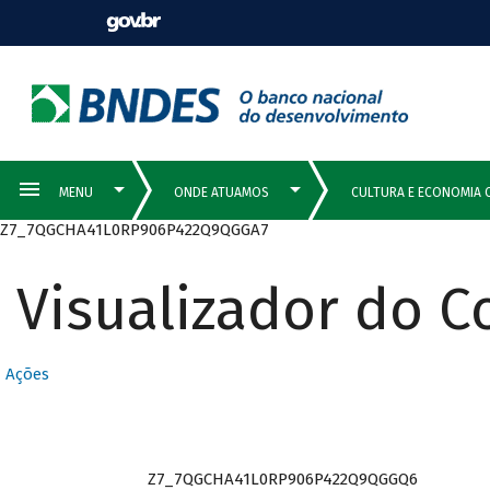
Z7_7QGCHA41L0RP906P422Q9QGGA7
Visualizador do 
Ações
Z7_7QGCHA41L0RP906P422Q9QGGQ6