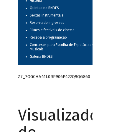
História
Quintas no BNDES
Sextas instrumentais
Reserva de ingressos
Filmes e festivais de cinema
Receba a programação
Concursos para Escolha de Espetáculos
Musicais
Galeria BNDES
Z7_7QGCHA41L0RP906P422Q9QGG60
Visualizador