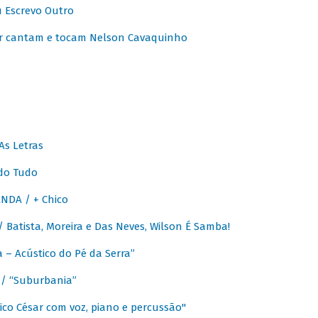
u Escrevo Outro
r cantam e tocam Nelson Cavaquinho
As Letras
do Tudo
NDA / + Chico
Batista, Moreira e Das Neves, Wilson É Samba!
– Acústico do Pé da Serra”
/ “Suburbania”
co César com voz, piano e percussão"