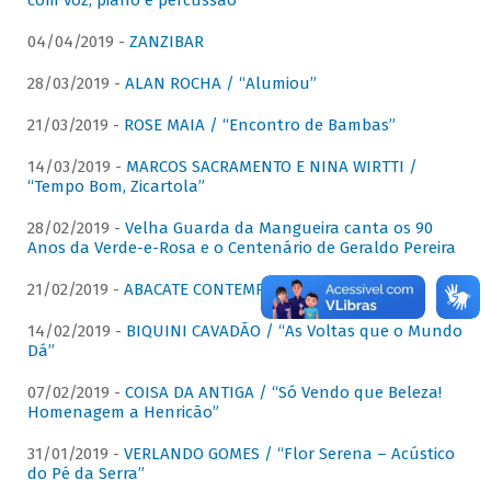
com voz, piano e percussão"
04/04/2019 -
ZANZIBAR
28/03/2019 -
ALAN ROCHA / “Alumiou”
21/03/2019 -
ROSE MAIA / “Encontro de Bambas”
14/03/2019 -
MARCOS SACRAMENTO E NINA WIRTTI /
“Tempo Bom, Zicartola”
28/02/2019 -
Velha Guarda da Mangueira canta os 90
Anos da Verde-e-Rosa e o Centenário de Geraldo Pereira
21/02/2019 -
ABACATE CONTEMPORÂNEO
14/02/2019 -
BIQUINI CAVADÃO / “As Voltas que o Mundo
Dá”
07/02/2019 -
COISA DA ANTIGA / “Só Vendo que Beleza!
Homenagem a Henricão”
31/01/2019 -
VERLANDO GOMES / “Flor Serena – Acústico
do Pé da Serra”