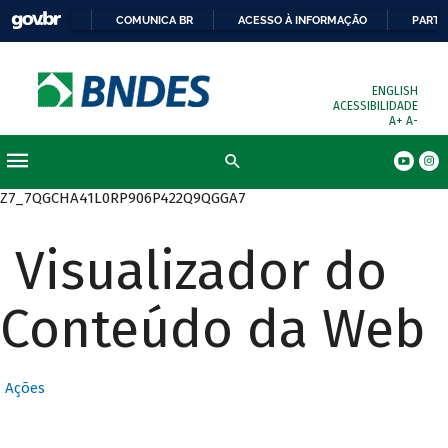
COMUNICA BR
ACESSO À INFORMAÇÃO
PARTI
ENGLISH
ACESSIBILIDADE
A+
A-
Busca
Z7_7QGCHA41L0RP906P422Q9QGGA7
Visualizador do
Conteúdo da Web
Ações