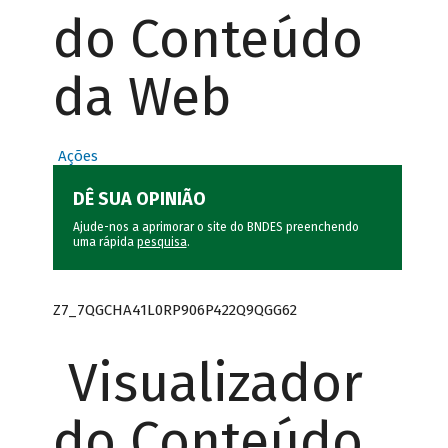
do Conteúdo
da Web
Ações
DÊ SUA OPINIÃO
Ajude-nos a aprimorar o site do BNDES preenchendo
uma rápida
pesquisa
.
Z7_7QGCHA41L0RP906P422Q9QGG62
Visualizador
do Conteúdo