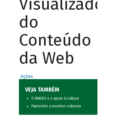
Visualizador
do
Conteúdo
da Web
Ações
VEJA TAMBÉM
O BNDES e o apoio à cultura
Patrocínio a eventos culturais