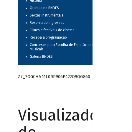
História
Quintas no BNDES
Sextas instrumentais
Reserva de ingressos
Filmes e festivais de cinema
Receba a programação
Concursos para Escolha de Espetáculos
Musicais
Galeria BNDES
Z7_7QGCHA41L0RP906P422Q9QGG60
Visualizador