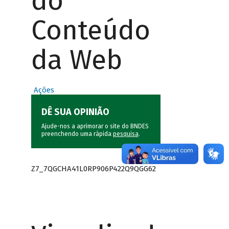
do
Conteúdo
da Web
Ações
DÊ SUA OPINIÃO
Ajude-nos a aprimorar o site do BNDES
preenchendo uma rápida
pesquisa
.
Z7_7QGCHA41L0RP906P422Q9QGG62