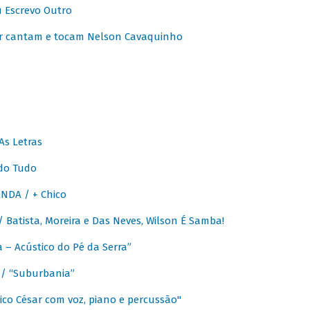
u Escrevo Outro
r cantam e tocam Nelson Cavaquinho
As Letras
do Tudo
NDA / + Chico
Batista, Moreira e Das Neves, Wilson É Samba!
– Acústico do Pé da Serra”
/ “Suburbania”
co César com voz, piano e percussão"