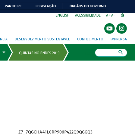
PARTICIPE
LEGISLAÇÃO
ÓRGÃOS DO GOVERNO
⁣
ENGLISH
ACESSIBILIDADE
A+
A-
NCIA
DESENVOLVIMENTO SUSTENTÁVEL
CONHECIMENTO
IMPRENSA
Busca
Z7_7QGCHA41L0RP906P422Q9QGGQ3