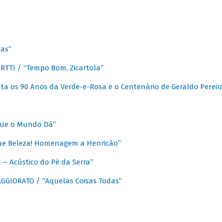
as”
TTI / “Tempo Bom, Zicartola”
a os 90 Anos da Verde-e-Rosa e o Centenário de Geraldo Pereir
que o Mundo Dá”
ue Beleza! Homenagem a Henricão”
– Acústico do Pé da Serra”
GIORATO / “Aquelas Coisas Todas”