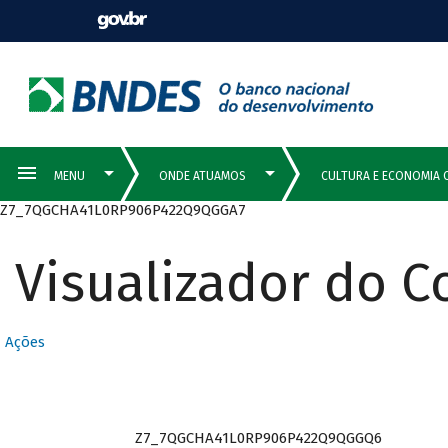
Z7_7QGCHA41L0RP906P422Q9QGGA7
Visualizador do 
Ações
Z7_7QGCHA41L0RP906P422Q9QGGQ6