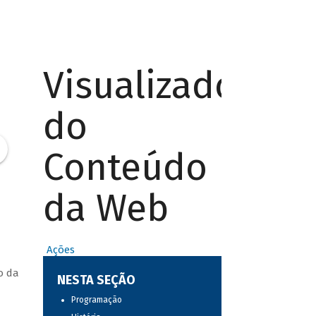
Visualizador
do
Conteúdo
da Web
Ações
o da
NESTA SEÇÃO
Programação