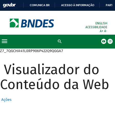
COMUNICA BR
ACESSO À INFORMAÇÃO
PARTI
ENGLISH
ACESSIBILIDADE
A+
A-
Busca
Z7_7QGCHA41L0RP906P422Q9QGGA7
Visualizador do
Conteúdo da Web
Ações