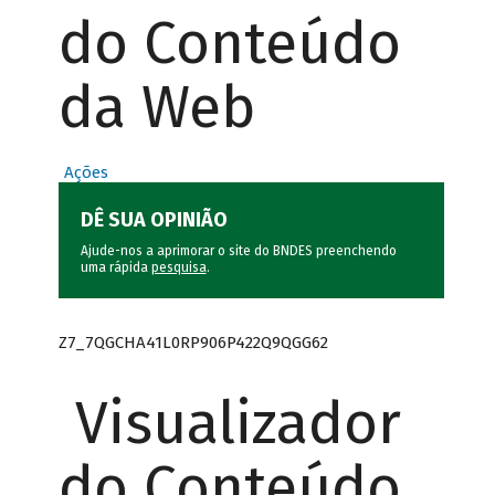
do Conteúdo
da Web
Ações
DÊ SUA OPINIÃO
Ajude-nos a aprimorar o site do BNDES preenchendo
uma rápida
pesquisa
.
Z7_7QGCHA41L0RP906P422Q9QGG62
Visualizador
do Conteúdo