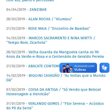
com voz, piano e percussão"
04/04/2019 -
ZANZIBAR
28/03/2019 -
ALAN ROCHA / “Alumiou”
21/03/2019 -
ROSE MAIA / “Encontro de Bambas”
14/03/2019 -
MARCOS SACRAMENTO E NINA WIRTTI /
“Tempo Bom, Zicartola”
28/02/2019 -
Velha Guarda da Mangueira canta os 90
Anos da Verde-e-Rosa e o Centenário de Geraldo Pereira
21/02/2019 -
ABACATE CONTEMPORÂNEO
14/02/2019 -
BIQUINI CAVADÃO / “As Voltas que o Mundo
Dá”
07/02/2019 -
COISA DA ANTIGA / “Só Vendo que Beleza!
Homenagem a Henricão”
31/01/2019 -
VERLANDO GOMES / “Flor Serena – Acústico
do Pé da Serra”