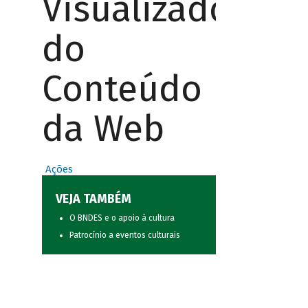
Visualizador
do
Conteúdo
da Web
Ações
VEJA TAMBÉM
O BNDES e o apoio à cultura
Patrocínio a eventos culturais