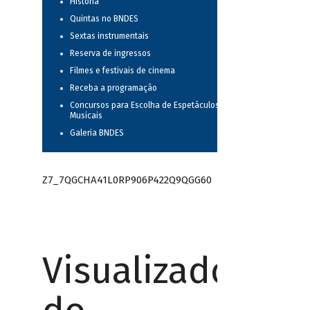
História
Quintas no BNDES
Sextas instrumentais
Reserva de ingressos
Filmes e festivais de cinema
Receba a programação
Concursos para Escolha de Espetáculos
Musicais
Galeria BNDES
Z7_7QGCHA41L0RP906P422Q9QGG60
Visualizador