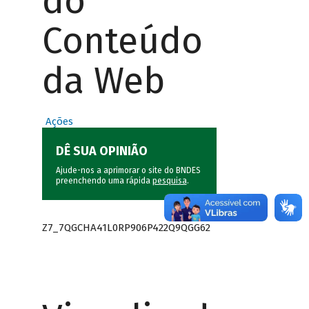
do
Conteúdo
da Web
Ações
DÊ SUA OPINIÃO
Ajude-nos a aprimorar o site do BNDES
preenchendo uma rápida
pesquisa
.
Z7_7QGCHA41L0RP906P422Q9QGG62