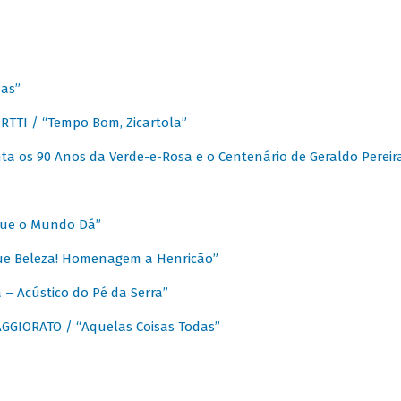
as”
TTI / “Tempo Bom, Zicartola”
a os 90 Anos da Verde-e-Rosa e o Centenário de Geraldo Pereir
que o Mundo Dá”
ue Beleza! Homenagem a Henricão”
– Acústico do Pé da Serra”
GIORATO / “Aquelas Coisas Todas”