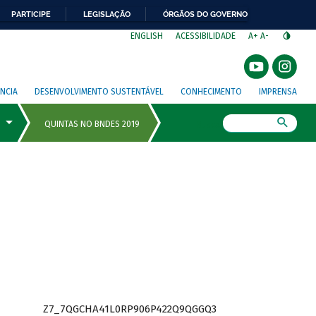
PARTICIPE
LEGISLAÇÃO
ÓRGÃOS DO GOVERNO
⁣
ENGLISH
ACESSIBILIDADE
A+
A-
NCIA
DESENVOLVIMENTO SUSTENTÁVEL
CONHECIMENTO
IMPRENSA
Busca
Z7_7QGCHA41L0RP906P422Q9QGGQ3