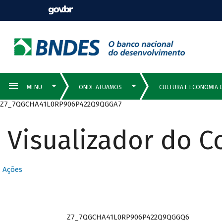
Z7_7QGCHA41L0RP906P422Q9QGGA7
Visualizador do 
Ações
Z7_7QGCHA41L0RP906P422Q9QGGQ6