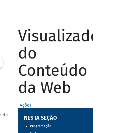
Visualizador
do
Conteúdo
da Web
Ações
o da
NESTA SEÇÃO
Programação