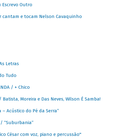
u Escrevo Outro
r cantam e tocam Nelson Cavaquinho
As Letras
do Tudo
NDA / + Chico
Batista, Moreira e Das Neves, Wilson É Samba!
– Acústico do Pé da Serra”
/ “Suburbania”
co César com voz, piano e percussão"